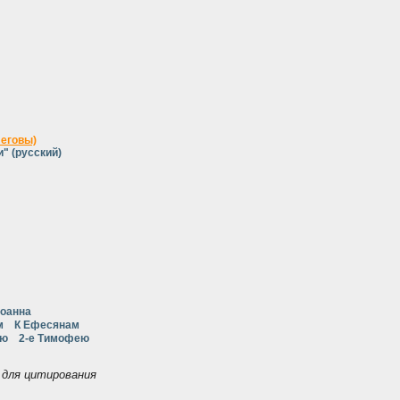
Иеговы)
" (русский)
Иоанна
м
К Ефесянам
ею
2-е Тимофею
для цитирования