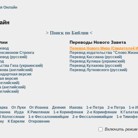
я Онлайн
айн
> Поиск по Библии <
лии
Переводы Нового Завета
ревод
Перевод Нового Мира (Свидетелей 
ексиконом Стронга
Перевод издательства "Слово Жизни
евод (русский)
Перевод Кассиана (русский)
од
Перевод Кулиша (украинский)
ства Гиза (украинский)
Перевод Кулакова (русский)
кова (английский)
Перевод Лутковского (русский)
андартная версия
ая версия
нглийский)
 (английский)
нглийский)
арка
От Луки
От Иоанна
Деяния
Иакова
1-е Петра
2-е Петра
1-е 
Иоанна
Иуда
К Римлянам
1-е Коринфянам
2-е Коринфянам
К Галата
К Колоссянам
1-е Фессалоникийцам
2-е Фессалоникийцам
1-е Тимоф
ну
К Евреям
Откровение
Включить режим 