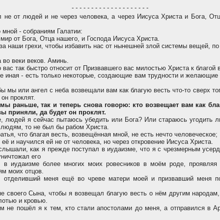
- - - - - - - - - - - - - - - - - - - -
 не от людей и не через человека, а через Иисуса Христа и Бога, От
 мной - собраниям Галатии:
мир от Бога, Отца нашего, и Господа Иисуса Христа.
за наши грехи, чтобы избавить нас от нынешней злой системы вещей, по
 во веки веков. Аминь.
 вас так быстро относит от Призвавшего вас милостью Христа к благой в
е иная - есть только некоторые, создающие вам трудности и желающие
ы мы или ангел с неба возвещали вам как благую весть что-то сверх то
 он проклят.
мы раньше, так и теперь снова говорю: кто возвещает вам как бла
вы приняли, да будет он проклят.
, людей я сейчас пытаюсь убедить или Бога? Или стараюсь угодить 
людям, то не был бы рабом Христа.
атья, что благая весть, возвещённая мной, не есть нечто человеческое;
её и научился ей не от человека, но через откровение Иисуса Христа.
слышали, как я прежде поступал в иудаизме, что я с чрезмерным усер
уничтожал его
 в иудаизме более многих моих ровесников в моём роде, проявляя
ям моих отцов.
, отделивший меня ещё во чреве матери моей и призвавший меня п
е своего Сына, чтобы я возвещал благую весть о нём другим народам,
лотью и кровью.
 не пошёл я к тем, кто стали апостолами до меня, а отправился в А