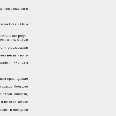
ца, воскресившего
 воле Бога и Отца
ести иного рода.
 извратить благую
го, что возвещали
гую весть что-то
людям? Если бы я
дием преследовал
 гораздо большее
о своей милости,
 я не стал тотчас
равию и вернулся