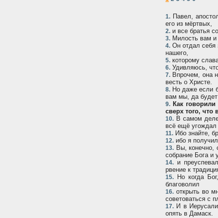
Павел, апостол
1.
его из мёртвых,
и все братья со
2.
Милость вам и 
3.
Он отдал себя 
4.
нашего,
которому слава
5.
Удивляюсь, что
6.
Впрочем, она н
7.
весть о Христе.
Но даже если б
8.
вам мы, да будет
Как говорили 
9.
сверх того, что 
В самом деле
10.
всё ещё угождал 
Ибо знайте, бр
11.
ибо я получил 
12.
Вы, конечно, 
13.
собрание Бога и 
и преуспевал
14.
рвение к традици
Но когда Бог
15.
благоволил
открыть во мн
16.
советоваться с п
И в Иерусалим
17.
опять в Дамаск.