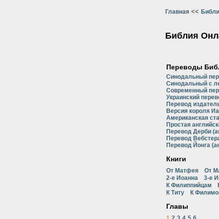
<<
Главная
Библи
Библия Онл
Переводы Биб
Синодальный пе
Синодальный с л
Современный пер
Украинский перев
Перевод издатель
Версия короля Иа
Американская ст
Простая английск
Перевод Дерби (а
Перевод Вебстера
Перевод Йонга (а
Книги
От Матфея
От М
2-е Иоанна
3-е 
К Филиппийцам
К Титу
К Филимо
Главы
1
2
3
4
5
6