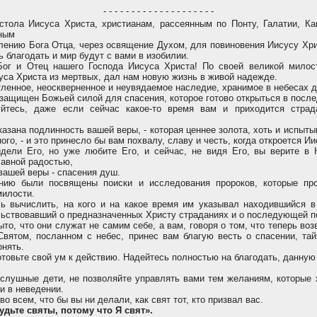
- - - - - - - - - - - - - - - - - - - -
тола Иисуса Христа, христианам, рассеянным по Понту, Галатии, Ка
ным
ению Бога Отца, через освящение Духом, для повиновения Иисусу Хри
ь благодать и мир будут с вами в изобилии.
ог и Отец нашего Господа Иисуса Христа! По своей великой милос
уса Христа из мертвых, дал нам новую жизнь в живой надежде.
ленное, неоскверненное и неувядаемое наследие, хранимое в небесах д
 защищен Божьей силой для спасения, которое готово открыться в после
тесь, даже если сейчас какое-то время вам и приходится страд
азана подлинность вашей веры, - которая ценнее золота, хоть и испыты
ого, - и это принесло бы вам похвалу, славу и честь, когда откроется И
ели Его, но уже любите Его, и сейчас, не видя Его, вы верите в 
лавной радостью,
вашей веры - спасения душ.
ию были посвящены поиски и исследования пророков, которые про
илости.
 вычислить, на кого и на какое время им указывал находившийся в
льствовавший о предназначенных Христу страданиях и о последующей п
то, что они служат не самим себе, а вам, говоря о том, что теперь во
 Святом, посланном с небес, принес вам благую весть о спасении, тай
онять.
товьте свой ум к действию. Надейтесь полностью на благодать, данную
слушные дети, не позволяйте управлять вами тем желаниям, которые ж
и в неведении.
о всем, что бы вы ни делали, как свят тот, кто призвал вас.
удьте святы, потому что Я свят».