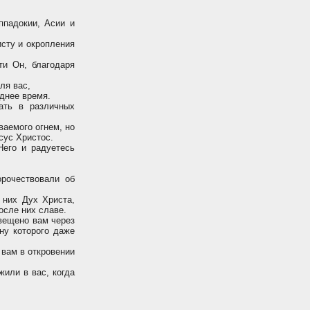
ппадокии, Aсии и
сту и окропления
ти Он, благодаря
ля вас,
днее время.
ать в различных
ваемого огнем, но
исус Христос.
Него и радуетесь
рочествовали об
 них Дух Христа,
осле них славе.
звещено вам через
ну которого даже
 вам в откровении
или в вас, когда