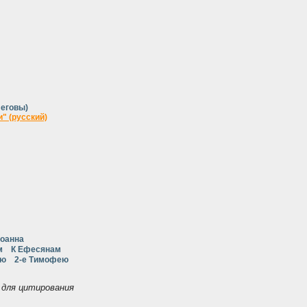
Иеговы)
" (русский)
Иоанна
м
К Ефесянам
ею
2-е Тимофею
для цитирования