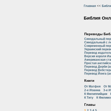
<<
Главная
Библи
Библия Онл
Переводы Биб
Синодальный пе
Синодальный с л
Современный пер
Украинский перев
Перевод издатель
Версия короля Иа
Американская ст
Простая английск
Перевод Дерби (а
Перевод Вебстера
Перевод Йонга (а
Книги
От Матфея
От М
2-е Иоанна
3-е 
К Филиппийцам
К Титу
К Филимо
Главы
1
2
3
4
5