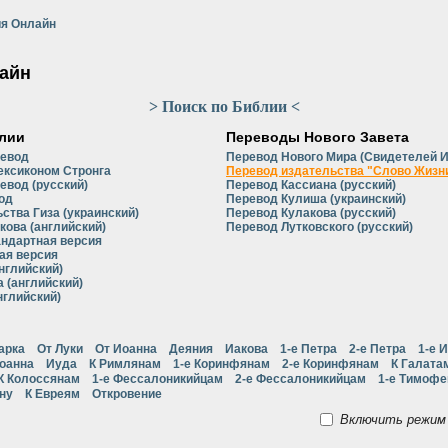
я Онлайн
айн
> Поиск по Библии <
лии
Переводы Нового Завета
ревод
Перевод Нового Мира (Свидетелей 
ексиконом Стронга
Перевод издательства "Слово Жизни
евод (русский)
Перевод Кассиана (русский)
од
Перевод Кулиша (украинский)
ства Гиза (украинский)
Перевод Кулакова (русский)
кова (английский)
Перевод Лутковского (русский)
андартная версия
ая версия
нглийский)
 (английский)
нглийский)
арка
От Луки
От Иоанна
Деяния
Иакова
1-е Петра
2-е Петра
1-е 
Иоанна
Иуда
К Римлянам
1-е Коринфянам
2-е Коринфянам
К Галата
К Колоссянам
1-е Фессалоникийцам
2-е Фессалоникийцам
1-е Тимоф
ну
К Евреям
Откровение
Включить режим 