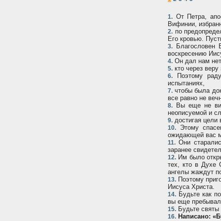
От Петра, апос
1.
Вифинии, избран
по предопредел
2.
Его кровью. Пуст
Благословен Б
3.
воскресению Иис
Он дал нам нет
4.
кто через веру
5.
Поэтому радуй
6.
испытаниях,
чтобы была док
7.
все равно не вечн
Вы еще не вид
8.
неописуемой и с
достигая цели 
9.
Этому спасен
10.
ожидающей вас м
Они старались
11.
заранее свидете
Им было откры
12.
тех, кто в Духе
ангелы жаждут п
Поэтому приго
13.
Иисуса Христа.
Будьте как по
14.
вы еще пребывал
Будьте святы в
15.
Написано: «Б
16.