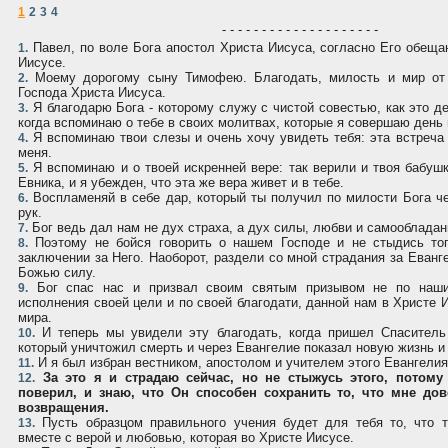
1
2
3
4
- - - - - - - - - - - - - - - - - - - -
Павел, по воле Бога апостол Христа Иисуса, согласно Его обеща
1.
Иисусе.
Моему дорогому сыну Тимофею. Благодать, милость и мир от
2.
Господа Христа Иисуса.
Я благодарю Бога - которому служу с чистой совестью, как это д
3.
когда вспоминаю о тебе в своих молитвах, которые я совершаю день 
Я вспоминаю твои слезы и очень хочу увидеть тебя: эта встреча
4.
меня.
Я вспоминаю и о твоей искренней вере: так верили и твоя бабушк
5.
Евника, и я убежден, что эта же вера живет и в тебе.
Воспламеняй в себе дар, который ты получил по милости Бога ч
6.
рук.
Бог ведь дал нам не дух страха, а дух силы, любви и самообладан
7.
Поэтому не бойся говорить о нашем Господе и не стыдись тог
8.
заключении за Него. Наоборот, раздели со мной страдания за Еванг
Божью силу.
Бог спас нас и призвал своим святым призывом не по наши
9.
исполнения своей цели и по своей благодати, данной нам в Христе 
мира.
И теперь мы увидели эту благодать, когда пришел Спаситель
10.
который уничтожил смерть и через Евангелие показал новую жизнь и
И я был избран вестником, апостолом и учителем этого Евангелия
11.
За это я и страдаю сейчас, но не стыжусь этого, потому
12.
поверил, и знаю, что Он способен сохранить то, что мне до
возвращения.
Пусть образцом правильного учения будет для тебя то, что 
13.
вместе с верой и любовью, которая во Христе Иисусе.