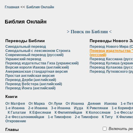
<<
Главная
Библия Онлайн
Библия Онлайн
> Поиск по Библии <
Переводы Библии
Переводы Нового З
Синодальный перевод
Перевод Нового Мира (
Синодальный с лексиконом Стронга
Перевод издательства 
Современный перевод (русский)
(русский)
Украинский перевод
Перевод Кассиана (русс
Перевод издательства Гиза (украинский)
Перевод Кулиша (украи
Версия короля Иакова (английский)
Перевод Кулакова (русс
Американская стандартная версия
Перевод Лутковского (р
Простая английская версия
Перевод Дерби (английский)
Перевод Вебстера (английский)
Перевод Йонга (английский)
Книги
От Матфея
От Марка
От Луки
От Иоанна
Деяния
Иакова
1-е Пе
1-е Иоанна
2-е Иоанна
3-е Иоанна
Иуда
К Римлянам
1-е Коринф
К Галатам
К Ефесянам
К Филиппийцам
К Колоссянам
1-е Фесса
2-е Фессалоникийцам
1-е Тимофею
2-е Тимофею
К Титу
К Филим
Откровение
Включить ре
Главы