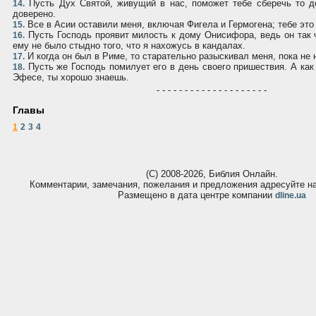
Пусть Дух Святой, живущий в нас, поможет тебе сберечь то д
14.
доверено.
Все в Aсии оставили меня, включая Фигела и Гермогена; тебе это 
15.
Пусть Господь проявит милость к дому Онисифора, ведь он так 
16.
ему не было стыдно того, что я нахожусь в кандалах.
И когда он был в Риме, то старательно разыскивал меня, пока не 
17.
Пусть же Господь помилует его в день своего пришествия. А как
18.
Эфесе, ты хорошо знаешь.
- - - - - - - - - - - - - - - - - - - -
Главы
1
2
3
4
(С) 2008-2026, Библия Онлайн.
Комментарии, замечания, пожелания и предложения адресуйте 
Размещено в дата центре компании
dline.ua