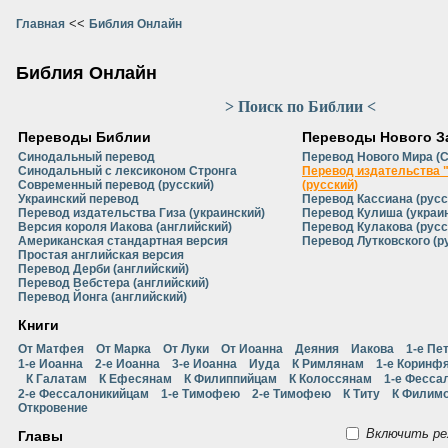
<<
Главная
Библия Онлайн
Библия Онлайн
> Поиск по Библии <
Переводы Библии
Переводы Нового З
Синодальный перевод
Перевод Нового Мира (
Синодальный с лексиконом Стронга
Перевод издательства 
Современный перевод (русский)
(русский)
Украинский перевод
Перевод Кассиана (русс
Перевод издательства Гиза (украинский)
Перевод Кулиша (украи
Версия короля Иакова (английский)
Перевод Кулакова (русс
Американская стандартная версия
Перевод Лутковского (р
Простая английская версия
Перевод Дерби (английский)
Перевод Вебстера (английский)
Перевод Йонга (английский)
Книги
От Матфея
От Марка
От Луки
От Иоанна
Деяния
Иакова
1-е Пе
1-е Иоанна
2-е Иоанна
3-е Иоанна
Иуда
К Римлянам
1-е Коринф
К Галатам
К Ефесянам
К Филиппийцам
К Колоссянам
1-е Фесса
2-е Фессалоникийцам
1-е Тимофею
2-е Тимофею
К Титу
К Филим
Откровение
Включить ре
Главы