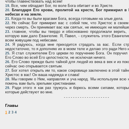
чтобы главенствовать над всем!
Все, чем обладает Бог, по воле Бога обитает и во Христе.
19.
Благодаря Его крови, пролитой на кресте, Бог примирил в
20.
небесах и на земле.
Когда-то вы были врагами Бога, всегда готовыми на злые дела.
21.
Но сейчас Бог примирил вас с собой тем, что Христос в свое
22.
через смерть. Он принимает вас как святых, не имеющих ни малейшег
главное, чтобы вы твердо и обоснованно продолжали верить, 
23.
которую вам дало Евангелие. Я, Павел, - служитель этого Евангели
всем живущим под небесами.
Я радуюсь, когда мне приходится страдать за вас. Если ст
24.
недостаточно, то я дополняю их в моем теле и делаю это ради Него и
Я стал служителем Его церкви по поручению Бога. Он поручил
25.
Его Слово во всей Его целостности, не исключая ничего.
Его Слово прежде было тайной для людей из века в век и из пок
26.
сейчас оно открывается святым.
Бог хотел открыть им то, какое сокровище заключено в этой тайн
27.
Христос в вас! Он ваша надежда и слава!
Мы говорим о Нем, направляя и уча народ. Мы используем всю 
28.
помочь вам быть зрелыми христианами.
Ради этого я как раз тружусь и борюсь всеми силами, которы
29.
которые действуют во мне.
- - - - - - - - - - - - - - - - - - - -
Главы
1
2
3
4