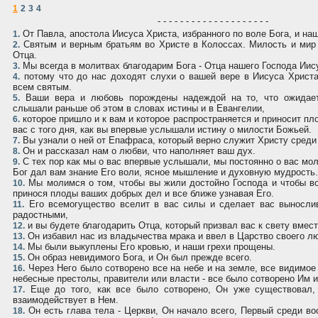
1
2
3
4
- - - - - - - - - - - - - - - - - - - -
От Павла, апостола Иисуса Христа, избранного по воле Бога, и на
1.
Святым и верным братьям во Христе в Колоссах. Милость и мир 
2.
Отца.
Мы всегда в молитвах благодарим Бога - Отца нашего Господа Иису
3.
потому что до нас доходят слухи о вашей вере в Иисуса Христ
4.
всем святым.
Ваши вера и любовь порождены надеждой на то, что ожидает
5.
слышали раньше об этом в словах истины и в Евангелии,
которое пришло и к вам и которое распространяется и приносит пл
6.
вас с того дня, как вы впервые услышали истину о милости Божьей.
Вы узнали о ней от Епафраса, который верно служит Христу среди
7.
Он и рассказал нам о любви, что наполняет ваш дух.
8.
С тех пор как мы о вас впервые услышали, мы постоянно о вас мо
9.
Бог дал вам знание Его воли, ясное мышление и духовную мудрость.
Мы молимся о том, чтобы вы жили достойно Господа и чтобы в
10.
принося плоды ваших добрых дел и все ближе узнавая Его.
Его всемогущество вселит в вас силы и сделает вас выносли
11.
радостными,
и вы будете благодарить Отца, который призвал вас к свету вмес
12.
Он избавил нас из владычества мрака и ввел в Царство своего л
13.
Мы были выкуплены Его кровью, и наши грехи прощены.
14.
Он образ невидимого Бога, и Он был прежде всего.
15.
Через Него было сотворено все на небе и на земле, все видимое
16.
небесные престолы, правители или власти - все было сотворено Им и
Еще до того, как все было сотворено, Он уже существовал,
17.
взаимодействует в Нем.
Он есть глава тела - Церкви, Он начало всего, Первый среди во
18.