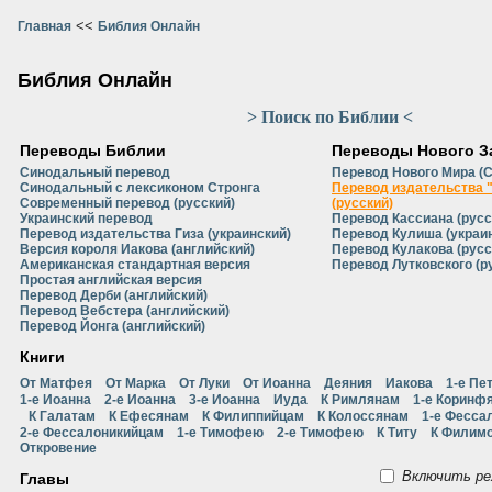
<<
Главная
Библия Онлайн
Библия Онлайн
> Поиск по Библии <
Переводы Библии
Переводы Нового З
Синодальный перевод
Перевод Нового Мира (
Синодальный с лексиконом Стронга
Перевод издательства 
Современный перевод (русский)
(русский)
Украинский перевод
Перевод Кассиана (русс
Перевод издательства Гиза (украинский)
Перевод Кулиша (украи
Версия короля Иакова (английский)
Перевод Кулакова (русс
Американская стандартная версия
Перевод Лутковского (р
Простая английская версия
Перевод Дерби (английский)
Перевод Вебстера (английский)
Перевод Йонга (английский)
Книги
От Матфея
От Марка
От Луки
От Иоанна
Деяния
Иакова
1-е Пе
1-е Иоанна
2-е Иоанна
3-е Иоанна
Иуда
К Римлянам
1-е Коринф
К Галатам
К Ефесянам
К Филиппийцам
К Колоссянам
1-е Фесса
2-е Фессалоникийцам
1-е Тимофею
2-е Тимофею
К Титу
К Филим
Откровение
Включить ре
Главы