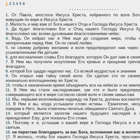
1
2
3
4
5
6
- - - - - - - - - - - - - - - - - - - -
От Павла, апостола Иисуса Христа, избранного по воле Бог
1.
живущим по вере в Иисуса Христа.
Милость и мир вам от Бога нашего Отца и Господа Иисуса Христа.
2.
Да будет благословен Бог и Отец нашего Господа Иисуса Хр
3.
благословил нас всеми духовными благословениями небес.
Ведь Он избрал нас в Нем еще до создания мира, чтобы 
4.
непорочными перед Ним. Он по своей любви,
по своему доброму желанию и воле предопределил нам через 
5.
усыновленными Им детьми
для восхваления славы Его благодати, которую Он дал нам в сво
6.
В Нем мы получили искупление Его кровью и прощение грехов
7.
благодати,
которой Бог щедро наделил нас. Со всякой мудростью и знанием
8.
Он открыл нам тайну своей воли. Он сделал это по своем
9.
изначально воплощенному во Христе,
чтобы в назначенное время объединить все на небесах и на земле
10.
В Нем мы стали наследниками, как это и было предопред
11.
совершающего все в мире согласно своей воле и своим замыслам.
Мы, первыми возложившие надежду на Христа, должны восхвалят
12.
В Нем и вы, когда услышали слово истины - Евангелие, несу
13.
поверив в Него, были отмечены печатью обещанного Святого Духа,
который является залогом нашего будущего наследия и и
14.
принадлежит Ему, для похвалы Его славе.
Поэтому и я, услышав о вашей вере в Господа Иисуса и о 
15.
святым,
не перестаю благодарить за вас Бога, вспоминая вас в молитв
16.
Я молюсь, чтобы Бог нашего Господа Иисуса Христа, прославл
17.