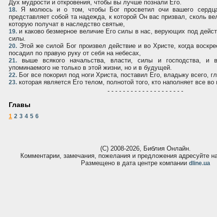
Дух мудрости и откровения, чтобы вы лучше познали Его.
Я молюсь и о том, чтобы Бог просветил очи вашего сердца
18.
представляет собой та надежда, к которой Он вас призвал, сколь ве
которую получат в наследство святые,
и каково безмерное величие Его силы в нас, верующих под дейс
19.
силы.
Этой же силой Бог произвел действие и во Христе, когда воскре
20.
посадил по правую руку от себя на небесах,
выше всякого начальства, власти, силы и господства, и в
21.
упоминаемого не только в этой жизни, но и в будущей.
Бог все покорил под ноги Христа, поставил Его, владыку всего, гл
22.
которая является Его телом, полнотой того, кто наполняет все во 
23.
- - - - - - - - - - - - - - - - - - - -
Главы
1
2
3
4
5
6
(С) 2008-2026, Библия Онлайн.
Комментарии, замечания, пожелания и предложения адресуйте 
Размещено в дата центре компании
dline.ua