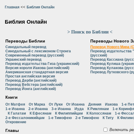
<<
Главная
Библия Онлайн
Библия Онлайн
> Поиск по Библии <
Переводы Библии
Переводы Нового З
Синодальный перевод
Перевод Нового Мира (
Синодальный с лексиконом Стронга
Перевод издательства 
Современный перевод (русский)
(русский)
Украинский перевод
Перевод Кассиана (русс
Перевод издательства Гиза (украинский)
Перевод Кулиша (украи
Версия короля Иакова (английский)
Перевод Кулакова (русс
Американская стандартная версия
Перевод Лутковского (р
Простая английская версия
Перевод Дерби (английский)
Перевод Вебстера (английский)
Перевод Йонга (английский)
Книги
От Матфея
От Марка
От Луки
От Иоанна
Деяния
Иакова
1-е Пе
1-е Иоанна
2-е Иоанна
3-е Иоанна
Иуда
К Римлянам
1-е Коринф
К Галатам
К Ефесянам
К Филиппийцам
К Колоссянам
1-е Фесса
2-е Фессалоникийцам
1-е Тимофею
2-е Тимофею
К Титу
К Филим
Откровение
Включить ре
Главы