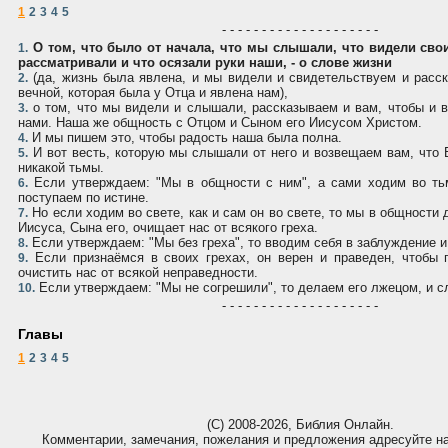
1
2
3
4
5
- - - - - - - - - - - - - - - - - - - -
О том, что было от начала, что мы слышали, что видели сво
1.
рассматривали и что осязали руки наши, - о слове жизни
(да, жизнь была явлена, и мы видели и свидетельствуем и расс
2.
вечной, которая была у Отца и явлена нам),
о том, что мы видели и слышали, рассказываем и вам, чтобы и 
3.
нами. Наша же общность с Отцом и Сыном его Иисусом Христом.
И мы пишем это, чтобы радость наша была полна.
4.
И вот весть, которую мы слышали от него и возвещаем вам, что Б
5.
никакой тьмы.
Если утверждаем: "Мы в общности с ним", а сами ходим во ть
6.
поступаем по истине.
Но если ходим во свете, как и сам он во свете, то мы в общности д
7.
Иисуса, Сына его, очищает нас от всякого греха.
Если утверждаем: "Мы без греха", то вводим себя в заблуждение и 
8.
Если признаёмся в своих грехах, он верен и праведен, чтобы 
9.
очистить нас от всякой неправедности.
Если утверждаем: "Мы не согрешили", то делаем его лжецом, и сл
10.
- - - - - - - - - - - - - - - - - - - -
Главы
1
2
3
4
5
(С) 2008-2026, Библия Онлайн.
Комментарии, замечания, пожелания и предложения адресуйте 