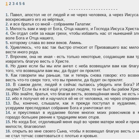
1
2
3
4
5
6
- - - - - - - - - - - - - - - - - - - -
Павел, апостол не от людей и не через человека, а через Иисуса
1.
воскресившего его из мёртвых,
и все братья со мной - собраниям Галатии:
2.
Милость вам и мир от Бога, Отца нашего, и Господа Иисуса Христа
3.
Он отдал себя за наши грехи, чтобы избавить нас от нынешней зл
4.
воле Бога и Отца нашего,
которому слава во веки веков. Аминь.
5.
Удивляюсь, что вас так быстро относит от Призвавшего вас мило
6.
вести иного рода.
Впрочем, она не иная - есть только некоторые, создающие вам 
7.
извратить благую весть о Христе.
Но даже если бы мы или ангел с неба возвещали вам как благу
8.
того, что возвещали вам мы, да будет он проклят.
Как говорили мы раньше, так и теперь снова говорю: кто возв
9.
весть что-то сверх того, что вы приняли, да будет он проклят.
В самом деле, людей я сейчас пытаюсь убедить или Бога? И
10.
людям? Если бы я всё ещё угождал людям, то не был бы рабом Хрис
Ибо знайте, братья, что благая весть, возвещённая мной, не есть 
11.
ибо я получил её и научился ей не от человека, но через открове
12.
Вы, конечно, слышали, как я прежде поступал в иудаизме,
13.
усердием преследовал собрание Бога и уничтожал его
и преуспевал в иудаизме более многих моих ровесников в 
14.
гораздо большее рвение к традициям моих отцов.
Но когда Бог, отделивший меня ещё во чреве матери моей и приз
15.
милости, благоволил
открыть во мне своего Сына, чтобы я возвещал благую весть о н
16.
не стал тотчас советоваться с плотью и кровью.