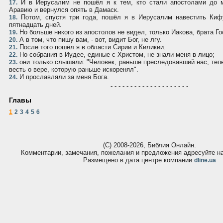
И в Иерусалим не пошёл я к тем, кто стали апостолами до м
17.
Аравию и вернулся опять в Дамаск.
Потом, спустя три года, пошёл я в Иерусалим навестить Киф
18.
пятнадцать дней.
Но больше никого из апостолов не видел, только Иакова, брата Го
19.
А в том, что пишу вам, - вот, видит Бог, не лгу.
20.
После того пошёл я в области Сирии и Киликии.
21.
Но собрания в Иудее, единые с Христом, не знали меня в лицо;
22.
они только слышали: "Человек, раньше преследовавший нас, теп
23.
весть о вере, которую раньше искоренял".
И прославляли за меня Бога.
24.
- - - - - - - - - - - - - - - - - - - -
Главы
1
2
3
4
5
6
(С) 2008-2026, Библия Онлайн.
Комментарии, замечания, пожелания и предложения адресуйте 
Размещено в дата центре компании
dline.ua