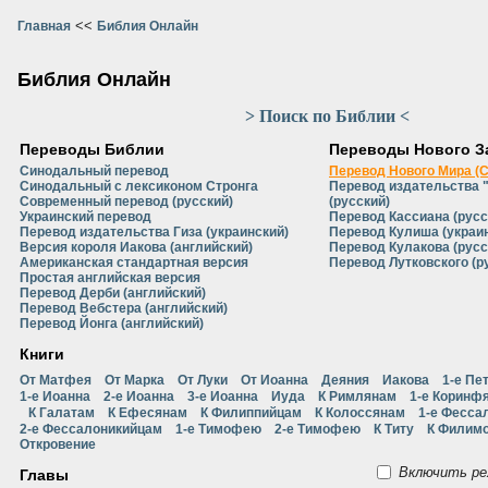
<<
Главная
Библия Онлайн
Библия Онлайн
> Поиск по Библии <
Переводы Библии
Переводы Нового З
Синодальный перевод
Перевод Нового Мира (
Синодальный с лексиконом Стронга
Перевод издательства 
Современный перевод (русский)
(русский)
Украинский перевод
Перевод Кассиана (русс
Перевод издательства Гиза (украинский)
Перевод Кулиша (украи
Версия короля Иакова (английский)
Перевод Кулакова (русс
Американская стандартная версия
Перевод Лутковского (р
Простая английская версия
Перевод Дерби (английский)
Перевод Вебстера (английский)
Перевод Йонга (английский)
Книги
От Матфея
От Марка
От Луки
От Иоанна
Деяния
Иакова
1-е Пе
1-е Иоанна
2-е Иоанна
3-е Иоанна
Иуда
К Римлянам
1-е Коринф
К Галатам
К Ефесянам
К Филиппийцам
К Колоссянам
1-е Фесса
2-е Фессалоникийцам
1-е Тимофею
2-е Тимофею
К Титу
К Филим
Откровение
Включить ре
Главы