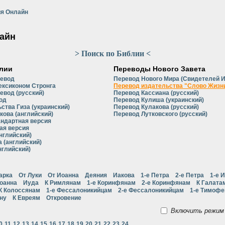
я Онлайн
айн
> Поиск по Библии <
лии
Переводы Нового Завета
ревод
Перевод Нового Мира (Свидетелей 
ексиконом Стронга
Перевод издательства "Слово Жизни
евод (русский)
Перевод Кассиана (русский)
од
Перевод Кулиша (украинский)
ства Гиза (украинский)
Перевод Кулакова (русский)
кова (английский)
Перевод Лутковского (русский)
андартная версия
ая версия
нглийский)
 (английский)
нглийский)
арка
От Луки
От Иоанна
Деяния
Иакова
1-е Петра
2-е Петра
1-е 
Иоанна
Иуда
К Римлянам
1-е Коринфянам
2-е Коринфянам
К Галата
К Колоссянам
1-е Фессалоникийцам
2-е Фессалоникийцам
1-е Тимоф
ну
К Евреям
Откровение
Включить режим 
0
11
12
13
14
15
16
17
18
19
20
21
22
23
24