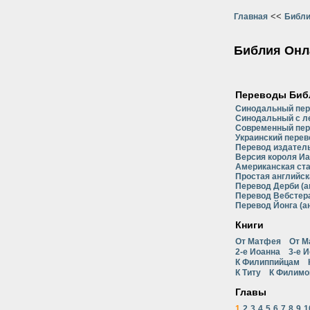
<<
Главная
Библи
Библия Онл
Переводы Биб
Синодальный пе
Синодальный с л
Современный пер
Украинский перев
Перевод издатель
Версия короля Иа
Американская ст
Простая английск
Перевод Дерби (а
Перевод Вебстера
Перевод Йонга (а
Книги
От Матфея
От М
2-е Иоанна
3-е 
К Филиппийцам
К Титу
К Филимо
Главы
1
2
3
4
5
6
7
8
9
1