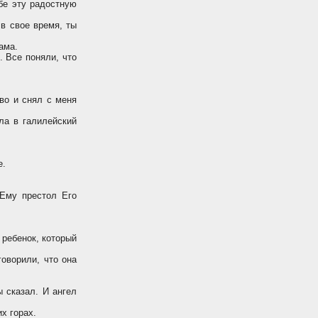
ебе эту радостную
 в свое время, ты
ама.
 Все поняли, что
во и снял с меня
ла в галилейский
е.
 Ему престол Его
 ребенок, который
оворили, что она
ы сказал. И ангел
х горах.