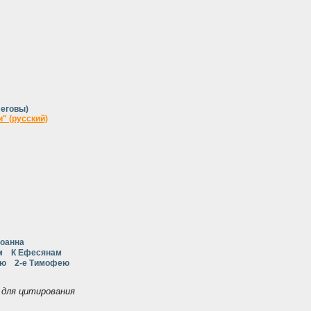
Иеговы)
" (русский)
Иоанна
м
К Ефесянам
ею
2-е Тимофею
для цитирования