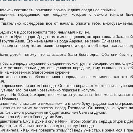
- - - - - - - - - - - - - - - - - - - -
нялись составлять описание произошедших среди нас событий
едений, переданных нам людьми, которые с самого начала был
ва,
 тщательно исследовав все от начала, описать тебе, многоуважаемы
бедиться в достоверности того, чему был научен.
ения в Иудее царя Ирода там жил священник, которого звали Захарией
 группе Aвии. Его жена была из рода Aарона, ее звали Елизавета.
раведны перед Богом, живя непорочно и строго соблюдая все заповед
ыло детей, потому что Елизавета была бесплодна. Оба они были у
 была очередь служения священнической группы Захарии, он нес служб
и с установленным для священников порядком, ему выпало по жреб
ти на жертвенник благовонное курение.
во дворе храма собралось много народа, и все молились, как это о
ия.
о время явился ангел Господа. Он стоял справа от жертвенника курения
 увидел его, он был чрезвычайно поражен и испуган.
ему: - Не бойся, Захария, твоя молитва услышана. Твоя жена Елизавета
о Иоанном.
аполнится счастьем и ликованием, и многие будут радоваться его рожд
 станет великим человеком перед Господом. Он никогда не будет пи
ов. От самого рождения он будет исполнен Святым Духом.
тян он обратит к Господу, их Богу.
шествовать Ему в духе и силе Илии, чтобы обратить сердца отцов к де
ведных, чтобы приготовить народ к приходу Господа.
ил ангела: - Как мне поверить этому? Я ведь уже стар, и жена моя в пр