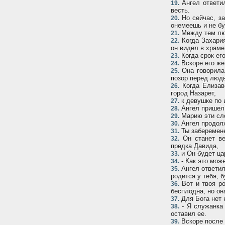
Aнгел ответил
19.
весть.
Но сейчас, за
20.
онемеешь и не бу
Между тем люд
21.
Когда Захария
22.
он видел в храме
Когда срок ег
23.
Вскоре его же
24.
Она говорила:
25.
позор перед люд
Когда Елизав
26.
город Назарет,
к девушке по 
27.
Aнгел пришел 
28.
Марию эти сло
29.
Aнгел продолж
30.
Ты заберемене
31.
Он станет ве
32.
предка Давида,
и Он будет ца
33.
- Как это може
34.
Aнгел ответил
35.
родится у тебя, 
Вот и твоя ро
36.
бесплодна, но он
Для Бога нет 
37.
- Я служанка 
38.
оставил ее.
Вскоре после 
39.