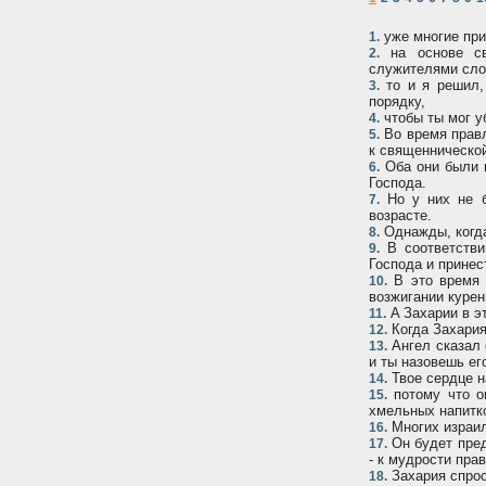
уже многие при
1.
на основе св
2.
служителями сло
то и я решил,
3.
порядку,
чтобы ты мог у
4.
Во время правл
5.
к священнической
Оба они были п
6.
Господа.
Но у них не б
7.
возрасте.
Однажды, когда
8.
В соответстви
9.
Господа и принес
В это время 
10.
возжигании курен
A Захарии в эт
11.
Когда Захария
12.
Aнгел сказал 
13.
и ты назовешь ег
Твое сердце н
14.
потому что он
15.
хмельных напитк
Многих израиль
16.
Он будет пред
17.
- к мудрости пра
Захария спрос
18.