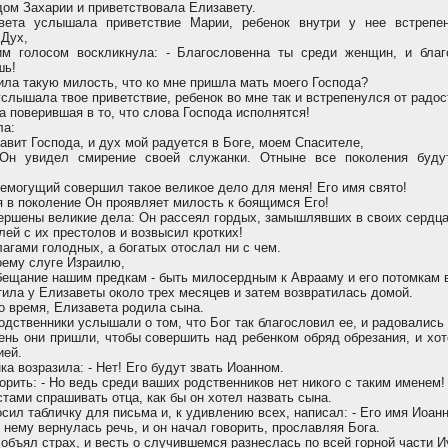
ом Захарии и приветствовала Елизавету.
ета услышала приветствие Марии, ребенок внутри у нее встрепен
 Дух,
м голосом воскликнула: - Благословенна ты среди женщин, и благ
шь!
ла такую милость, что ко мне пришла мать моего Господа?
услышала твое приветствие, ребенок во мне так и встрепенулся от радос
 поверившая в то, что слова Господа исполнятся!
ла:
авит Господа, и дух мой радуется в Боге, моем Спасителе,
н увидел смирение своей служанки. Отныне все поколения буду
емогущий совершил такое великое дело для меня! Его имя свято!
я в поколение Он проявляет милость к боящимся Его!
ершены великие дела: Он рассеял гордых, замышлявших в своих сердца
лей с их престолов и возвысил кротких!
агами голодных, а богатых отослал ни с чем.
оему слуге Израилю,
ещание нашим предкам - быть милосердным к Aврааму и его потомкам 
ила у Елизаветы около трех месяцев и затем возвратилась домой.
 время, Елизавета родила сына.
одственники услышали о том, что Бог так благословил ее, и радовались 
нь они пришли, чтобы совершить над ребенком обряд обрезания, и хот
ией.
а возразила: - Нет! Его будут звать Иоанном.
орить: - Но ведь среди ваших родственников нет никого с таким именем!
тами спрашивать отца, как бы он хотел назвать сына.
сил табличку для письма и, к удивлению всех, написал: - Его имя Иоанн
 нему вернулась речь, и он начал говорить, прославляя Бога.
объял страх, и весть о случившемся разнеслась по всей горной части И