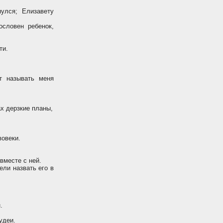
улся; Елизавету
ословен ребенок,
ти.
т называть меня
х дерзкие планы,
вовеки.
вместе с ней.
ели назвать его в
.
удеи.