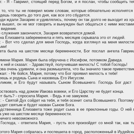
: - Я - Гавриил, стоящий перед Богом, и я послан, чтобы сообщить т
 то, что ты не поверил моим словам, которые обязательно исполнятся
дешь говорить до того дня, как все это сбудется.
и ждали Захарию и удивлялись, почему он так долго не выходит из хр
 вышел, он не мог говорить и вынужден был общаться с ними жестами.
 видение.
о служения закончился, Захария возвратился домой.
на Елизавета забеременела и пять месяцев скрывала это от людей.
 - Вот что сделал для меня Господь, когда взглянул на меня милости
ьми!
ета была на шестом месяце беременности, Бог послал ангела Гаврии
имени Мария. Мария была обручена с Иосифом, потомком Давида.
к ней и сказал: - Здравствуй, получившая милость! С тобой Господь!
ва очень удивили, и она размышляла, что бы значило такое приветстви
ал: - Не бойся, Мария, потому что Бог проявил милость к тебе!
ешь и родишь Сына и назовешь Его Иисусом.
ликим, и Его будут называть Сыном Всевышнего. Господь Бог даст
рствовать над домом Иакова вовеки, и Его Царству не будет конца.
т быть? - спросила Мария. - Ведь я не замужем.
: - Святой Дух сойдет на тебя, и тебя осенит сила Всевышнего. Поэтому
будет святым и будет назван Сыном Бога.
дственница Елизавета тоже родит сына в ее преклонные годы. О ней г
а уже на шестом месяце беременности.
ничего невозможного.
Господа, - ответила Мария, - пусть все произойдет со мной так, как т
этого Мария собралась и поспешила в город, расположенный в Иудейски