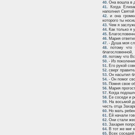
Она вошла в д
40.
Когда Елизав
41.
наполнил Святой
и она громки
42.
которого ты носи
Чем я заслужи
43.
Как только я 
44.
Благословенна
45.
Мария ответи
46.
- Душа моя сл
47.
потому что О
48.
благословенной,
потому что Вс
49.
- Из поколени
50.
Его рукой сов
51.
сверг правите
52.
Он насытил бл
53.
- Он помог св
54.
Помня свое об
55.
Мария прогост
56.
Когда подошло
57.
Ее соседи и р
58.
На восьмой де
59.
честь отца Захар
Но мать ребенк
60.
Ей начали гов
61.
Они стали жес
62.
Захария попро
63.
В тот же миг к
64.
Всех соседей 
65.