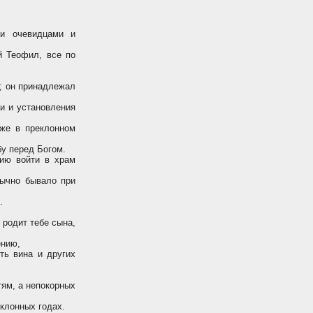
и очевидцами и
й Теофил, все по
; он принадлежал
и и установления
же в преклонном
у перед Богом.
ию войти в храм
бычно бывало при
.
 родит тебе сына,
ению,
ть вина и других
тям, а непокорных
еклонных годах.