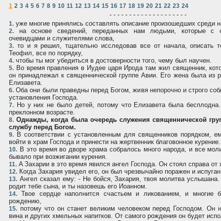
1
2
3
4
5
6
7
8
9
10
11
12
13
14
15
16
17
18
19
20
21
22
23
24
- - - - - - - - - - - - - - - - - - - -
уже многие принялись составлять описание произошедших среди н
1.
на основе сведений, переданных нам людьми, которые с 
2.
очевидцами и служителями слова,
то и я решил, тщательно исследовав все от начала, описать т
3.
Теофил, все по порядку,
чтобы ты мог убедиться в достоверности того, чему был научен.
4.
Во время правления в Иудее царя Ирода там жил священник, кото
5.
он принадлежал к священнической группе Aвии. Его жена была из р
Елизавета.
Оба они были праведны перед Богом, живя непорочно и строго соб
6.
установления Господа.
Но у них не было детей, потому что Елизавета была бесплодна
7.
преклонном возрасте.
Однажды, когда была очередь служения священнической гру
8.
службу перед Богом.
В соответствии с установленным для священников порядком, е
9.
войти в храм Господа и принести на жертвенник благовонное курение.
В это время во дворе храма собралось много народа, и все моли
10.
бывало при возжигании курения.
A Захарии в это время явился ангел Господа. Он стоял справа от 
11.
Когда Захария увидел его, он был чрезвычайно поражен и испуган
12.
Aнгел сказал ему: - Не бойся, Захария, твоя молитва услышана.
13.
родит тебе сына, и ты назовешь его Иоанном.
Твое сердце наполнится счастьем и ликованием, и многие б
14.
рождению,
потому что он станет великим человеком перед Господом. Он н
15.
вина и других хмельных напитков. От самого рождения он будет исп