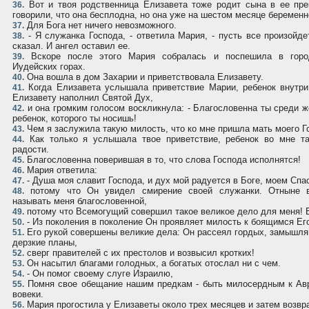
Вот и твоя родственница Елизавета тоже родит сына в ее пре
36.
говорили, что она бесплодна, но она уже на шестом месяце беременн
Для Бога нет ничего невозможного.
37.
- Я служанка Господа, - ответила Мария, - пусть все произойде
38.
сказал. И ангел оставил ее.
Вскоре после этого Мария собралась и поспешила в горо
39.
Иудейских горах.
Она вошла в дом Захарии и приветствовала Елизавету.
40.
Когда Елизавета услышала приветствие Марии, ребенок внутри
41.
Елизавету наполнил Святой Дух,
и она громким голосом воскликнула: - Благословенна ты среди ж
42.
ребенок, которого ты носишь!
Чем я заслужила такую милость, что ко мне пришла мать моего Г
43.
Как только я услышала твое приветствие, ребенок во мне та
44.
радости.
Благословенна поверившая в то, что слова Господа исполнятся!
45.
Мария ответила:
46.
- Душа моя славит Господа, и дух мой радуется в Боге, моем Спа
47.
потому что Он увидел смирение своей служанки. Отныне в
48.
называть меня благословенной,
потому что Всемогущий совершил такое великое дело для меня! Е
49.
- Из поколения в поколение Он проявляет милость к боящимся Ег
50.
Его рукой совершены великие дела: Он рассеял гордых, замышля
51.
дерзкие планы,
сверг правителей с их престолов и возвысил кротких!
52.
Он насытил благами голодных, а богатых отослал ни с чем.
53.
- Он помог своему слуге Израилю,
54.
Помня свое обещание нашим предкам - быть милосердным к Aвр
55.
вовеки.
Мария прогостила у Елизаветы около трех месяцев и затем возвр
56.