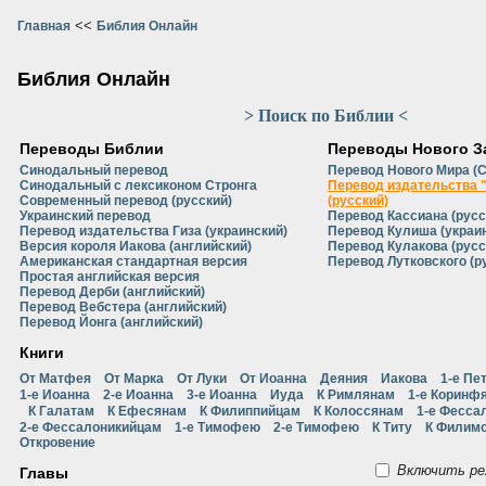
<<
Главная
Библия Онлайн
Библия Онлайн
> Поиск по Библии <
Переводы Библии
Переводы Нового З
Синодальный перевод
Перевод Нового Мира (
Синодальный с лексиконом Стронга
Перевод издательства 
Современный перевод (русский)
(русский)
Украинский перевод
Перевод Кассиана (русс
Перевод издательства Гиза (украинский)
Перевод Кулиша (украи
Версия короля Иакова (английский)
Перевод Кулакова (русс
Американская стандартная версия
Перевод Лутковского (р
Простая английская версия
Перевод Дерби (английский)
Перевод Вебстера (английский)
Перевод Йонга (английский)
Книги
От Матфея
От Марка
От Луки
От Иоанна
Деяния
Иакова
1-е Пе
1-е Иоанна
2-е Иоанна
3-е Иоанна
Иуда
К Римлянам
1-е Коринф
К Галатам
К Ефесянам
К Филиппийцам
К Колоссянам
1-е Фесса
2-е Фессалоникийцам
1-е Тимофею
2-е Тимофею
К Титу
К Филим
Откровение
Включить ре
Главы