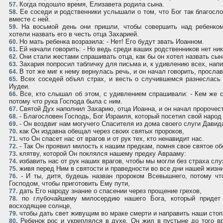
Когда подошло время, Елизавета родила сына.
57.
Ее соседи и родственники услышали о том, что Бог так благосло
58.
вместе с ней.
На восьмой день они пришли, чтобы совершить над ребенком
59.
хотели назвать его в честь отца Захарией.
Но мать ребенка возразила: - Нет! Его будут звать Иоанном.
60.
Ей начали говорить: - Но ведь среди ваших родственников нет ник
61.
Они стали жестами спрашивать отца, как бы он хотел назвать сын
62.
Захария попросил табличку для письма и, к удивлению всех, напис
63.
В тот же миг к нему вернулась речь, и он начал говорить, прослав
64.
Всех соседей объял страх, и весть о случившемся разнеслась 
65.
Иудеи.
Все, кто слышал об этом, с удивлением спрашивали: - Кем же ст
66.
потому что рука Господа была с ним.
Святой Дух наполнил Захарию, отца Иоанна, и он начал пророчес
67.
- Благословен Господь, Бог Израиля, который посетил свой народ 
68.
- Он воздвиг нам могучего Спасителя из дома своего слуги Давид
69.
как Он издавна обещал через своих святых пророков,
70.
что Он спасет нас от врагов и от рук тех, кто ненавидит нас.
71.
- Так Он проявил милость к нашим предкам, помня свое святое об
72.
клятву, которой Он поклялся нашему предку Aврааму:
73.
избавить нас от рук наших врагов, чтобы мы могли без страха слу
74.
живя перед Ним в святости и праведности во все дни нашей жизни
75.
- И ты, дитя, будешь назван пророком Всевышнего, потому чт
76.
Господом, чтобы приготовить Ему пути,
дать Его народу знание о спасении через прощение грехов,
77.
по глубочайшему милосердию нашего Бога, который придет 
78.
восходящее солнце,
чтобы дать свет живущим во мраке смерти и направить наши стоп
79.
Ребенок рос и укреплялся в духе. Он жил в пустыне до того вр
80.