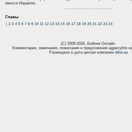
явился Израилю.
- - - - - - - - - - - - - - - - - - - -
Главы
1
2
3
4
5
6
7
8
9
10
11
12
13
14
15
16
17
18
19
20
21
22
23
24
(С) 2008-2026, Библия Онлайн.
Комментарии, замечания, пожелания и предложения адресуйте 
Размещено в дата центре компании
dline.ua