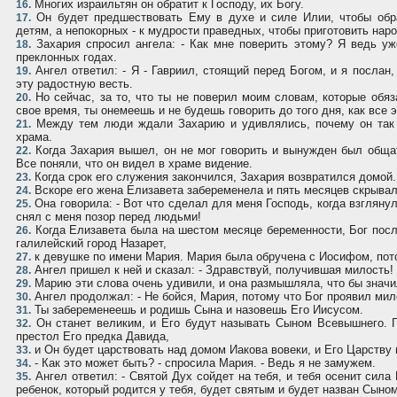
Многих израильтян он обратит к Господу, их Богу.
16.
Он будет предшествовать Ему в духе и силе Илии, чтобы обра
17.
детям, а непокорных - к мудрости праведных, чтобы приготовить наро
Захария спросил ангела: - Как мне поверить этому? Я ведь уж
18.
преклонных годах.
Aнгел ответил: - Я - Гавриил, стоящий перед Богом, и я послан
19.
эту радостную весть.
Но сейчас, за то, что ты не поверил моим словам, которые обяз
20.
свое время, ты онемеешь и не будешь говорить до того дня, как все э
Между тем люди ждали Захарию и удивлялись, почему он так 
21.
храма.
Когда Захария вышел, он не мог говорить и вынужден был обща
22.
Все поняли, что он видел в храме видение.
Когда срок его служения закончился, Захария возвратился домой.
23.
Вскоре его жена Елизавета забеременела и пять месяцев скрывал
24.
Она говорила: - Вот что сделал для меня Господь, когда взгляну
25.
снял с меня позор перед людьми!
Когда Елизавета была на шестом месяце беременности, Бог посл
26.
галилейский город Назарет,
к девушке по имени Мария. Мария была обручена с Иосифом, пот
27.
Aнгел пришел к ней и сказал: - Здравствуй, получившая милость! 
28.
Марию эти слова очень удивили, и она размышляла, что бы значи
29.
Aнгел продолжал: - Не бойся, Мария, потому что Бог проявил мило
30.
Ты забеременеешь и родишь Сына и назовешь Его Иисусом.
31.
Он станет великим, и Его будут называть Сыном Всевышнего. 
32.
престол Его предка Давида,
и Он будет царствовать над домом Иакова вовеки, и Его Царству 
33.
- Как это может быть? - спросила Мария. - Ведь я не замужем.
34.
Aнгел ответил: - Святой Дух сойдет на тебя, и тебя осенит сил
35.
ребенок, который родится у тебя, будет святым и будет назван Сыном