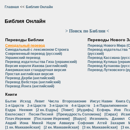
<<
Главная
Библия Онлайн
Библия Онлайн
> Поиск по Библии <
Переводы Библии
Переводы Нового З
Синодальный перевод
Перевод Нового Мира (
Синодальный с лексиконом Стронга
Перевод издательства 
Современный перевод (русский)
(русский)
Украинский перевод
Перевод Кассиана (русс
Перевод издательства Гиза (украинский)
Перевод Кулиша (украи
Версия короля Иакова (английский)
Перевод Кулакова (русс
Американская стандартная версия
Перевод Лутковского (р
Простая английская версия
Перевод Дерби (английский)
Перевод Вебстера (английский)
Перевод Йонга (английский)
Книги
Бытие
Исход
Левит
Числа
Второзаконие
Иисус Навин
Книга С
1-я Царств
2-я Царств
3-я Царств
4-я Царств
1-я Паралипоменон
Ездра
Неемия
[2 кн. Ездры]
[Товит]
[Иудифь]
Есфирь
Иов
Пс
Екклесиаст
Песни Песней
[Премудрость Соломона]
[Сирах]
Исаи
Плач Иеремии
[Послание Иеремии]
[Варух]
Иезекииль
Даниил
Авдий
Иона
Михей
Наум
Аввакум
Софония
Аггей
Захария
[1 кн. Маккавейская]
[2 кн. Маккавейская]
[3 кн. Маккавейская]
[3 кн