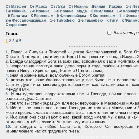
- - - - -
От Матфея
От Марка
От Луки
От Иоанна
Деяния
Иакова
1-е Пе
1-е Иоанна
2-е Иоанна
3-е Иоанна
Иуда
К Римлянам
1-е Коринф
К Галатам
К Ефесянам
К Филиппийцам
К Колоссянам
1-е Фесса
2-е Фессалоникийцам
1-е Тимофею
2-е Тимофею
К Титу
К Филим
Откровение
Включить ре
Главы
1
2
3
4
5
- - - - - - - - - - - - - - - - - - - -
Павел и Силуан и Тимофей - церкви Фессалоникской в Боге От
1.
Христе: благодать вам и мир от Бога Отца нашего и Господа Иисуса 
Всегда благодарим Бога за всех вас, вспоминая о вас в молитвах 
2.
непрестанно памятуя ваше дело веры и труд любви и терпение 
3.
нашего Иисуса Христа пред Богом и Отцем нашим,
зная избрание ваше, возлюбленные Богом братия;
4.
потому что наше благовествование у вас было не в слове толь
5.
Святом Духе, и со многим удостоверением, как вы сами знаете, ка
между вами.
И вы сделались подражателями нам и Господу, приняв слово п
6.
радостью Духа Святаго,
так что вы стали образцом для всех верующих в Македонии и Ахаи
7.
Ибо от вас пронеслось слово Господне не только в Македонии и А
8.
месте прошла слава о вере вашей в Бога, так что нам ни о чем не ну
Ибо сами они сказывают о нас, какой вход имели мы к вам, и как
9.
от идолов, чтобы служить Богу живому и истинному
и ожидать с небес Сына Его, Которого Он воскресил из
10.
избавляющего нас от грядущего гнева.
- - - - - - - - - - - - - - - - - - - -