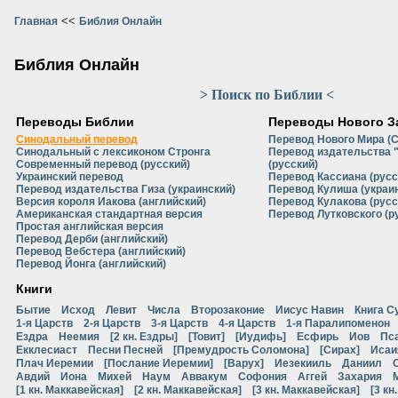
<<
Главная
Библия Онлайн
Библия Онлайн
> Поиск по Библии <
Переводы Библии
Переводы Нового З
Синодальный перевод
Перевод Нового Мира (
Синодальный с лексиконом Стронга
Перевод издательства 
Современный перевод (русский)
(русский)
Украинский перевод
Перевод Кассиана (русс
Перевод издательства Гиза (украинский)
Перевод Кулиша (украи
Версия короля Иакова (английский)
Перевод Кулакова (русс
Американская стандартная версия
Перевод Лутковского (р
Простая английская версия
Перевод Дерби (английский)
Перевод Вебстера (английский)
Перевод Йонга (английский)
Книги
Бытие
Исход
Левит
Числа
Второзаконие
Иисус Навин
Книга С
1-я Царств
2-я Царств
3-я Царств
4-я Царств
1-я Паралипоменон
Ездра
Неемия
[2 кн. Ездры]
[Товит]
[Иудифь]
Есфирь
Иов
Пс
Екклесиаст
Песни Песней
[Премудрость Соломона]
[Сирах]
Исаи
Плач Иеремии
[Послание Иеремии]
[Варух]
Иезекииль
Даниил
Авдий
Иона
Михей
Наум
Аввакум
Софония
Аггей
Захария
[1 кн. Маккавейская]
[2 кн. Маккавейская]
[3 кн. Маккавейская]
[3 кн