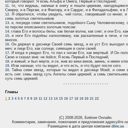
который говорил: Я есмь Альфа и Омега, Первый и Последний;
то, что видишь, напиши в книгу и пошли церквам, находящимся
11.
Смирну, и в Пергам, и в Фиатиру, и в Сардис, и в Филадельфию, и в
Я обратился, чтобы увидеть, чей голос, говоривший со мною; и
12.
семь золотых светильников
и, посреди семи светильников, подобного Сыну Человеческому, о
13.
по персям опоясанного золотым поясом:
глава Его и волосы белы, как белая волна, как снег; и очи Его, к
14.
и ноги Его подобны халколивану, как раскаленные в печи, и го
15.
многих.
Он держал в деснице Своей семь звезд, и из уст Его выходил о
16.
меч; и лице Его, как солнце, сияющее в силе своей.
И когда я увидел Его, то пал к ногам Его, как мертвый. И Он по
17.
Свою и сказал мне: не бойся; Я есмь Первый и Последний,
и живый; и был мертв, и се, жив во веки веков, аминь; и имею клю
18.
Итак напиши, что ты видел, и что есть, и что будет после сего.
19.
Тайна семи звезд, которые ты видел в деснице Моей, и семи 
20.
есть сия: семь звезд суть Ангелы семи церквей; а семь светильник
суть семь церквей.
- - - - - - - - - - - - - - - - - - - -
Главы
1
2
3
4
5
6
7
8
9
10
11
12
13
14
15
16
17
18
19
20
21
22
(С) 2008-2026, Библия Онлайн.
Комментарии, замечания, пожелания и предложения адресуйте 
Размещено в дата центре компании
dline.ua