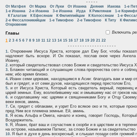
- - - - -
От Матфея
От Марка
От Луки
От Иоанна
Деяния
Иакова
1-е Пе
1-е Иоанна
2-е Иоанна
3-е Иоанна
Иуда
К Римлянам
1-е Коринф
К Галатам
К Ефесянам
К Филиппийцам
К Колоссянам
1-е Фесса
2-е Фессалоникийцам
1-е Тимофею
2-е Тимофею
К Титу
К Филим
Откровение
Включить ре
Главы
1
2
3
4
5
6
7
8
9
10
11
12
13
14
15
16
17
18
19
20
21
22
- - - - - - - - - - - - - - - - - - - -
Откровение Иисуса Христа, которое дал Ему Бог, чтобы показа
1.
надлежит быть вскоре. И Он показал, послав оное через Ангела
Иоанну,
который свидетельствовал слово Божие и свидетельство Иисуса Хр
2.
Блажен читающий и слушающие слова пророчества сего и соблю
3.
нем; ибо время близко.
Иоанн семи церквам, находящимся в Асии: благодать вам и мир от
4.
был и грядет, и от семи духов, находящихся перед престолом Его,
и от Иисуса Христа, Который есть свидетель верный, первенец 
5.
царей земных. Ему, возлюбившему нас и омывшему нас от грехов н
и соделавшему нас царями и священниками Богу и Отцу Своему,
6.
веки веков, аминь.
Се, грядет с облаками, и узрит Его всякое око и те, которые прон
7.
пред Ним все племена земные. Ей, аминь.
Я есмь Альфа и Омега, начало и конец, говорит Господь, Который
8.
Вседержитель.
Я, Иоанн, брат ваш и соучастник в скорби и в царствии и в терпен
9.
на острове, называемом Патмос, за слово Божие и за свидетельство
Я был в духе в день воскресный, и слышал позади себя громкий г
10.