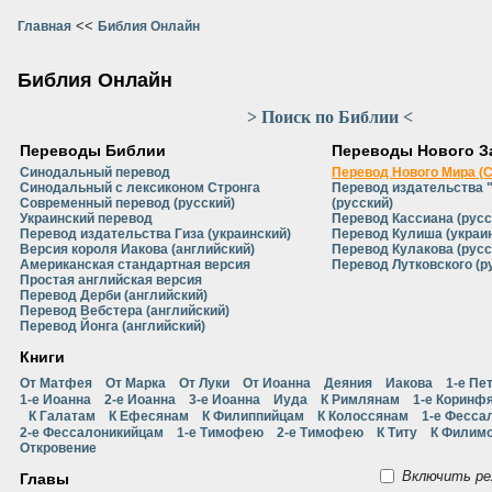
<<
Главная
Библия Онлайн
Библия Онлайн
> Поиск по Библии <
Переводы Библии
Переводы Нового З
Синодальный перевод
Перевод Нового Мира (
Синодальный с лексиконом Стронга
Перевод издательства 
Современный перевод (русский)
(русский)
Украинский перевод
Перевод Кассиана (русс
Перевод издательства Гиза (украинский)
Перевод Кулиша (украи
Версия короля Иакова (английский)
Перевод Кулакова (русс
Американская стандартная версия
Перевод Лутковского (р
Простая английская версия
Перевод Дерби (английский)
Перевод Вебстера (английский)
Перевод Йонга (английский)
Книги
От Матфея
От Марка
От Луки
От Иоанна
Деяния
Иакова
1-е Пе
1-е Иоанна
2-е Иоанна
3-е Иоанна
Иуда
К Римлянам
1-е Коринф
К Галатам
К Ефесянам
К Филиппийцам
К Колоссянам
1-е Фесса
2-е Фессалоникийцам
1-е Тимофею
2-е Тимофею
К Титу
К Филим
Откровение
Включить ре
Главы