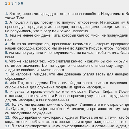
1
2
3
4
5
6
- - - - - - - - - - - - - - - - - - - -
Затем, через четырнадцать лет, я снова взошёл в Иерусалим с Ва
1.
также Тита.
А пошёл я туда, потому что получил откровение. И изложил им б
2.
проповедую среди других народов, но выдающимся среди них изл
не получилось, что я бегу или бежал напрасно.
Тем не менее они даже Тита, который был со мной, не принуждали 
3.
грек.
Но из-за лжебратьев, проникших незаметно, которые прокралис
4.
нашей свободой, которую мы имеем во Христе Иисусе, чтобы полност
им мы не уступили и не подчинились ни на час, чтобы истина благ
5.
вами.
Что же касается тех, кого считали кем-то, - какими бы они ни были
6.
не имеет значения: Бог не судит о человеке по внешнему виду, 
люди не сообщили ничего нового.
Но напротив, увидев, что мне доверена благая весть для необрез
7.
обрезанных, -
ибо Тот, кто наделил Петра силой для апостольского служения
8.
силой и меня для служения людям из других народов, -
и узнав о проявленной ко мне милости, Иаков, Кифа и Иоанн
9.
столпами, протянули мне и Варнаве правую руку в знак сотрудничес
другим народам, а им к обрезанным.
Только мы должны помнить о бедных. Именно это я и старался де
10.
Однако, когда Кифа пришёл в Антиохию, я противостал ему лицо
11.
он заслуживал осуждения.
Ибо до прибытия некоторых людей от Иакова он ел с теми, кто б
12.
когда же они прибыли, стал сторониться и отделяться, опасаясь тех, 
В этом притворстве к нему присоединились и остальные иудеи, 
13.