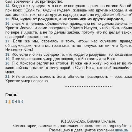
был вовлечён в их притворство.
Когда же я увидел, что они не поступают прямо по истине благой
14.
при всех: "Если ты, будучи иудеем, живёшь как другие народы, а не
заставляешь тех, кто из других народов, жить по иудейским обычаям
Мы, иудеи от рождения, а не грешники из других народов,
15.
зная, что человек объявляется праведным не по делам закона, н
16.
Христа Иисуса, и сами поверили в Христа Иисуса, чтобы быть объ
по вере в Христа, а не по делам закона, потому что по делам зако
праведной никакая плоть.
Если же мы, стремясь к тому, чтобы нас объявили правед
17.
обнаруживаем, что и мы грешники, то не получается ли, что Христо
Не может быть!
Ибо если я опять созидаю то, что когда-то разрушил, то показываю
18.
Я же через закон умер для закона, чтобы ожить для Бога.
19.
Я с Христом распят на столбе. И уже не я живу, но живёт во мн
20.
живя сейчас в плоти, я живу верой в Сына Бога, который возлюбил 
меня.
Я не отвергаю милость Бога, ибо если праведность - через зако
21.
Христос умер напрасно.
- - - - - - - - - - - - - - - - - - - -
Главы
1
2
3
4
5
6
(С) 2008-2026, Библия Онлайн.
Комментарии, замечания, пожелания и предложения адресуйте 
Размещено в дата центре компании
dline.ua