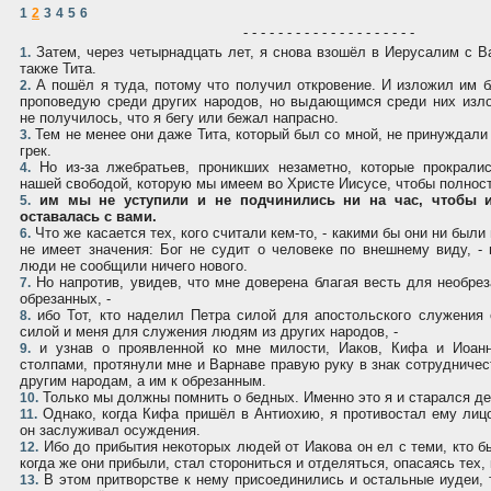
1
2
3
4
5
6
- - - - - - - - - - - - - - - - - - - -
Затем, через четырнадцать лет, я снова взошёл в Иерусалим с Ва
1.
также Тита.
А пошёл я туда, потому что получил откровение. И изложил им б
2.
проповедую среди других народов, но выдающимся среди них изл
не получилось, что я бегу или бежал напрасно.
Тем не менее они даже Тита, который был со мной, не принуждали 
3.
грек.
Но из-за лжебратьев, проникших незаметно, которые прокралис
4.
нашей свободой, которую мы имеем во Христе Иисусе, чтобы полност
им мы не уступили и не подчинились ни на час, чтобы и
5.
оставалась с вами.
Что же касается тех, кого считали кем-то, - какими бы они ни были
6.
не имеет значения: Бог не судит о человеке по внешнему виду, 
люди не сообщили ничего нового.
Но напротив, увидев, что мне доверена благая весть для необрез
7.
обрезанных, -
ибо Тот, кто наделил Петра силой для апостольского служения
8.
силой и меня для служения людям из других народов, -
и узнав о проявленной ко мне милости, Иаков, Кифа и Иоанн
9.
столпами, протянули мне и Варнаве правую руку в знак сотрудничес
другим народам, а им к обрезанным.
Только мы должны помнить о бедных. Именно это я и старался де
10.
Однако, когда Кифа пришёл в Антиохию, я противостал ему лицо
11.
он заслуживал осуждения.
Ибо до прибытия некоторых людей от Иакова он ел с теми, кто б
12.
когда же они прибыли, стал сторониться и отделяться, опасаясь тех, 
В этом притворстве к нему присоединились и остальные иудеи, 
13.