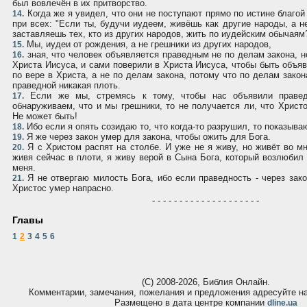
был вовлечён в их притворство.
Когда же я увидел, что они не поступают прямо по истине благой
14.
при всех: "Если ты, будучи иудеем, живёшь как другие народы, а не
заставляешь тех, кто из других народов, жить по иудейским обычаям
Мы, иудеи от рождения, а не грешники из других народов,
15.
зная, что человек объявляется праведным не по делам закона, н
16.
Христа Иисуса, и сами поверили в Христа Иисуса, чтобы быть объ
по вере в Христа, а не по делам закона, потому что по делам зако
праведной никакая плоть.
Если же мы, стремясь к тому, чтобы нас объявили правед
17.
обнаруживаем, что и мы грешники, то не получается ли, что Христо
Не может быть!
Ибо если я опять созидаю то, что когда-то разрушил, то показываю
18.
Я же через закон умер для закона, чтобы ожить для Бога.
19.
Я с Христом распят на столбе. И уже не я живу, но живёт во мн
20.
живя сейчас в плоти, я живу верой в Сына Бога, который возлюбил 
меня.
Я не отвергаю милость Бога, ибо если праведность - через зако
21.
Христос умер напрасно.
- - - - - - - - - - - - - - - - - - - -
Главы
1
2
3
4
5
6
(С) 2008-2026, Библия Онлайн.
Комментарии, замечания, пожелания и предложения адресуйте 
Размещено в дата центре компании
dline.ua