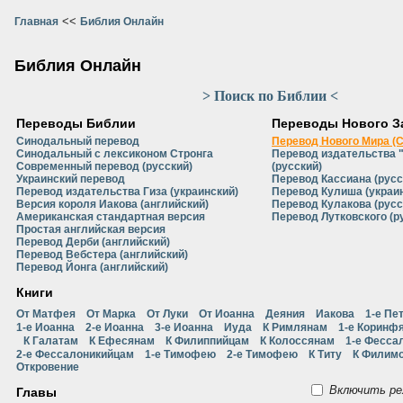
<<
Главная
Библия Онлайн
Библия Онлайн
> Поиск по Библии <
Переводы Библии
Переводы Нового З
Синодальный перевод
Перевод Нового Мира (
Синодальный с лексиконом Стронга
Перевод издательства 
Современный перевод (русский)
(русский)
Украинский перевод
Перевод Кассиана (русс
Перевод издательства Гиза (украинский)
Перевод Кулиша (украи
Версия короля Иакова (английский)
Перевод Кулакова (русс
Американская стандартная версия
Перевод Лутковского (р
Простая английская версия
Перевод Дерби (английский)
Перевод Вебстера (английский)
Перевод Йонга (английский)
Книги
От Матфея
От Марка
От Луки
От Иоанна
Деяния
Иакова
1-е Пе
1-е Иоанна
2-е Иоанна
3-е Иоанна
Иуда
К Римлянам
1-е Коринф
К Галатам
К Ефесянам
К Филиппийцам
К Колоссянам
1-е Фесса
2-е Фессалоникийцам
1-е Тимофею
2-е Тимофею
К Титу
К Филим
Откровение
Включить ре
Главы