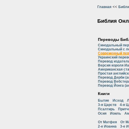
<<
Главная
Библи
Библия Онл
Переводы Биб
Синодальный пе
Синодальный с л
Современный пер
Украинский перев
Перевод издатель
Версия короля Иа
Американская ст
Простая английск
Перевод Дерби (а
Перевод Вебстера
Перевод Йонга (а
Книги
Бытие
Исход
Л
3-я Царств
4-я Ц
Псалтирь
Притч
Осия
Иоиль
Ам
От Матфея
От М
2-е Иоанна
3-е 