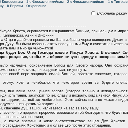
К Колоссянам
1-е Фессалоникийцам
2-е Фессалоникийцам
1-е Тимоф
ну
К Евреям
Откровение
Включить режим 
- - - - - - - - - - - - - - - - - - - -
Иисуса Христа, обращается к избранникам Божьим, пришельцам в мире 
и, Каппадокии, Азии и Вифинии.
а Отца в далёком прошлом вы были избраны через освящение Духом и 
аря Духу. Вы были избраны стать послушными Ему и очиститься через о
дать вам и мир да умножатся!
да будет Бог, Отец Господа нашего Иисуса Христа. В великой С
орое рождение, чтобы мы обрели живую надежду с воскресением И
ыло наследие, сохраняемое Богом для Своего народа. Оно сохраня
может оно ни истлеть, ни разрушиться, ни увянуть.
даря своей вере защищён силой Божьей, обретёте спасение, которое
этому, хотя и неизбежно, что некоторое время вы будете опеча
ы, ибо ваша вера ценнее золота (которое тленно и неподдельност
ойдя испытания, заслужит почёт, славу и похвалу, когда явится Иисус Хр
не видели, вы всё же любите Его. Хотя сейчас вы и не можете видет
 радуетесь невыразимой радостью.
, спасение душ ваших, изливается на вас за веру вашу.
спасения, то пророки, пророчествовавшие о той благодати, что будет ва
асспрашивали терпеливо,
, о каком времени и каких обстоятельствах вещал Дух Христов ч
 о страданиях Христовых и о славе Его после этих страданий.