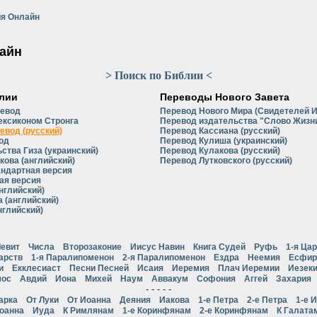
я Онлайн
айн
> Поиск по Библии <
лии
Переводы Нового Завета
ревод
Перевод Нового Мира (Свидетелей 
ексиконом Стронга
Перевод издательства "Слово Жизни
евод (русский)
Перевод Кассиана (русский)
од
Перевод Кулиша (украинский)
ства Гиза (украинский)
Перевод Кулакова (русский)
кова (английский)
Перевод Лутковского (русский)
андартная версия
ая версия
нглийский)
 (английский)
нглийский)
евит
Числа
Второзаконие
Иисус Навин
Книга Судей
Руфь
1-я Ца
арств
1-я Паралипоменон
2-я Паралипоменон
Ездра
Неемия
Есфир
и
Екклесиаст
Песни Песней
Исаия
Иеремия
Плач Иеремии
Иезек
ос
Авдий
Иона
Михей
Наум
Аввакум
Софония
Аггей
Захария
- - - - -
арка
От Луки
От Иоанна
Деяния
Иакова
1-е Петра
2-е Петра
1-е 
Иоанна
Иуда
К Римлянам
1-е Коринфянам
2-е Коринфянам
К Галата