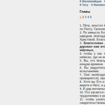
К Филиппийцам
К Титу
К Филимо
Главы
1
2
3
4
5
Пётр, апостол 
1.
по Понту, Галати
По замыслу Бог
2.
народом, благод
Христовой. Благо
Благословен 
3.
даровал нам вт
мёртвых,
чтобы у нас б
4.
небесах, где не 
Вы, кто благо
5.
концом времени.
Вы радуетесь 
6.
испытаниями.
Они необходим
7.
проверяется), пр
Хотя вы Его и 
8.
верите в Него, и
И дар желанный
9.
Что касается 
10.
трудолюбиво и р
чтобы узнать
11.
свидетельствовал