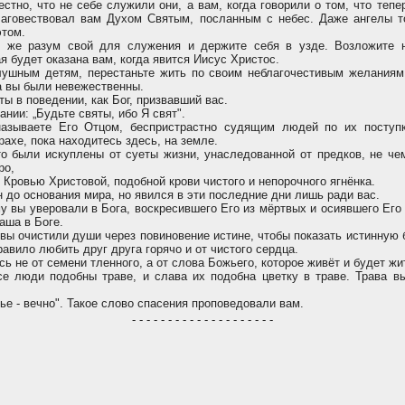
стно, что не себе служили они, а вам, когда говорили о том, что теп
благовествовал вам Духом Святым, посланным с небес. Даже ангелы 
этом.
 же разум свой для служения и держите себя в узде. Возложите 
ая будет оказана вам, когда явится Иисус Христос.
ушным детям, перестаньте жить по своим неблагочестивым желаниям
а вы были невежественны.
ы в поведении, как Бог, призвавший вас.
нии: „Будьте святы, ибо Я свят".
зываете Его Отцом, беспристрастно судящим людей по их поступк
рахе, пока находитесь здесь, на земле.
о были искуплены от суеты жизни, унаследованной от предков, не чем
ро,
 Кровью Христовой, подобной крови чистого и непорочного ягнёнка.
 до основания мира, но явился в эти последние дни лишь ради вас.
 вы уверовали в Бога, воскресившего Его из мёртвых и осиявшего Его
аша в Боге.
 вы очистили души через повиновение истине, чтобы показать истинную
равило любить друг друга горячо и от чистого сердца.
ь не от семени тленного, а от слова Божьего, которое живёт и будет жи
е люди подобны траве, и слава их подобна цветку в траве. Трава вы
е - вечно". Такое слово спасения проповедовали вам.
- - - - - - - - - - - - - - - - - - - -