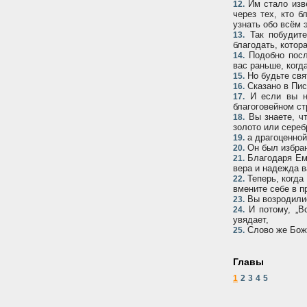
Им стало изве
12.
через тех, кто 
узнать обо всём 
Так побудите
13.
благодать, котор
Подобно посл
14.
вас раньше, когд
Но будьте свят
15.
Сказано в Писа
16.
И если вы на
17.
благоговейном ст
Вы знаете, чт
18.
золото или сереб
а драгоценной
19.
Он был избран
20.
Благодаря Ему
21.
вера и надежда в
Теперь, когда
22.
вмените себе в п
Вы возродилис
23.
И потому, „Вс
24.
увядает,
Слово же Божь
25.
Главы
1
2
3
4
5