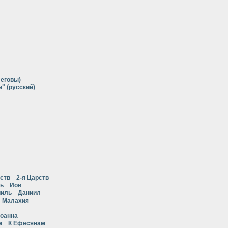
Иеговы)
" (русский)
рств
2-я Царств
ь
Иов
ииль
Даниил
Малахия
Иоанна
м
К Ефесянам