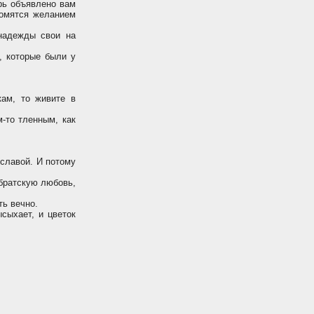
ерь объявлено вам
томятся желанием
надежды свои на
, которые были у
ам, то живите в
-то тленным, как
 славой. И потому
 братскую любовь,
ть вечно.
сыхает, и цветок