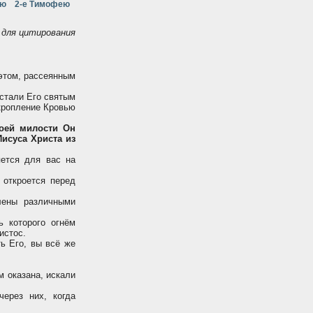
ею
2-е Тимофею
для цитирования
этом, рассеянным
стали Его святым
кропление Кровью
воей милости Он
исуса Христа из
ется для вас на
 откроется перед
лены различными
ь которого огнём
истос.
ь Его, вы всё же
м оказана, искали
ерез них, когда