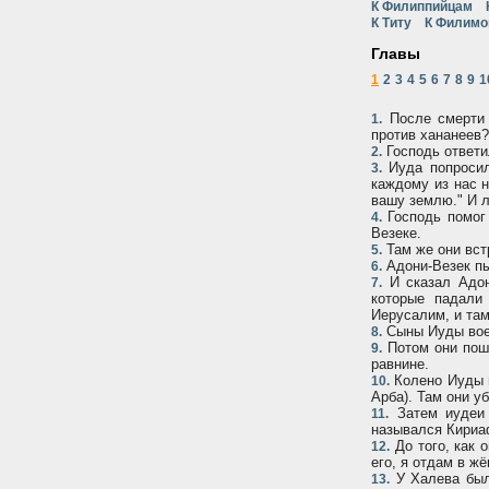
К Филиппийцам
К Титу
К Филимо
Главы
1
2
3
4
5
6
7
8
9
1
После смерти 
1.
против хананеев?
Господь ответи
2.
Иуда попросил
3.
каждому из нас 
вашу землю." И 
Господь помог 
4.
Везеке.
Там же они вст
5.
Адони-Везек пы
6.
И сказал Адони
7.
которые падали
Иерусалим, и там
Сыны Иуды воев
8.
Потом они пошл
9.
равнине.
Колено Иуды в
10.
Арба). Там они у
Затем иудеи 
11.
назывался Кириа
До того, как 
12.
его, я отдам в ж
У Халева был 
13.