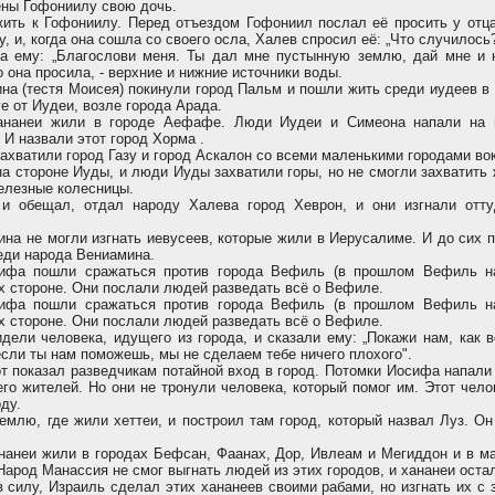
ёны Гофониилу свою дочь.
ть к Гофониилу. Перед отъездом Гофониил послал её просить у отца
у, и, когда она сошла со своего осла, Халев спросил её: „Что случилось?
а ему: „Благослови меня. Ты дал мне пустынную землю, дай мне и 
о она просила, - верхние и нижние источники воды.
а (тестя Моисея) покинули город Пальм и пошли жить среди иудеев в 
е от Иудеи, возле города Арада.
нанеи жили в городе Аефафе. Люди Иудеи и Симеона напали на 
 И назвали этот город Хорма .
ахватили город Газу и город Аскалон со всеми маленькими городами вок
а стороне Иуды, и люди Иуды захватили горы, но не смогли захватить
елезные колесницы.
и обещал, отдал народу Халева город Хеврон, и они изгнали отту
а не могли изгнать иевусеев, которые жили в Иерусалиме. И до сих п
еди народа Вениамина.
фа пошли сражаться против города Вефиль (в прошлом Вефиль на
х стороне. Они послали людей разведать всё о Вефиле.
фа пошли сражаться против города Вефиль (в прошлом Вефиль на
х стороне. Они послали людей разведать всё о Вефиле.
ели человека, идущего из города, и сказали ему: „Покажи нам, как в
 если ты нам поможешь, мы не сделаем тебе ничего плохого".
т показал разведчикам потайной вход в город. Потомки Иосифа напали
го жителей. Но они не тронули человека, который помог им. Этот чел
ду.
млю, где жили хеттеи, и построил там город, который назвал Луз. Он
анеи жили в городах Бефсан, Фаанах, Дор, Ивлеам и Мегиддон и в ма
арод Манассия не смог выгнать людей из этих городов, и хананеи оста
 силу, Израиль сделал этих хананеев своими рабами, но изгнать их с 