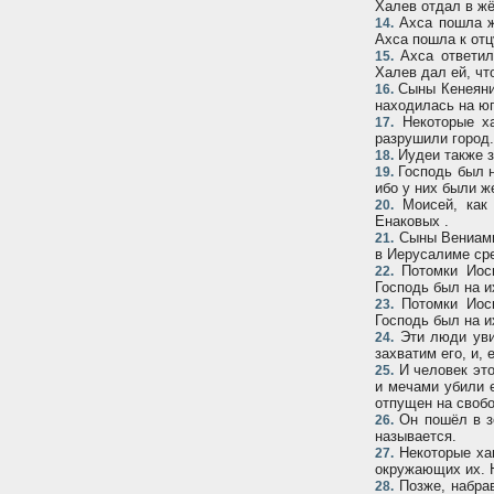
Халев отдал в ж
Ахса пошла жи
14.
Ахса пошла к отц
Ахса ответил
15.
Халев дал ей, чт
Сыны Кенеянин
16.
находилась на юг
Некоторые ха
17.
разрушили город.
Иудеи также з
18.
Господь был н
19.
ибо у них были ж
Моисей, как 
20.
Енаковых .
Сыны Вениамин
21.
в Иерусалиме ср
Потомки Иоси
22.
Господь был на и
Потомки Иоси
23.
Господь был на и
Эти люди увид
24.
захватим его, и,
И человек это
25.
и мечами убили е
отпущен на свобо
Он пошёл в зе
26.
называется.
Некоторые хан
27.
окружающих их. Н
Позже, набрав
28.