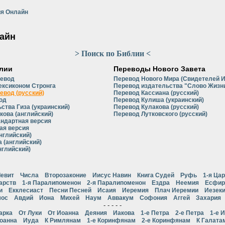
я Онлайн
айн
> Поиск по Библии <
лии
Переводы Нового Завета
ревод
Перевод Нового Мира (Свидетелей 
ексиконом Стронга
Перевод издательства "Слово Жизни
евод (русский)
Перевод Кассиана (русский)
од
Перевод Кулиша (украинский)
ства Гиза (украинский)
Перевод Кулакова (русский)
кова (английский)
Перевод Лутковского (русский)
андартная версия
ая версия
нглийский)
 (английский)
нглийский)
евит
Числа
Второзаконие
Иисус Навин
Книга Судей
Руфь
1-я Ца
арств
1-я Паралипоменон
2-я Паралипоменон
Ездра
Неемия
Есфир
и
Екклесиаст
Песни Песней
Исаия
Иеремия
Плач Иеремии
Иезек
ос
Авдий
Иона
Михей
Наум
Аввакум
Софония
Аггей
Захария
- - - - -
арка
От Луки
От Иоанна
Деяния
Иакова
1-е Петра
2-е Петра
1-е 
Иоанна
Иуда
К Римлянам
1-е Коринфянам
2-е Коринфянам
К Галата