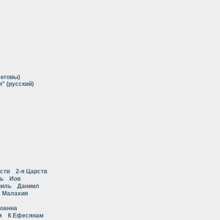
Иеговы)
" (русский)
рств
2-я Царств
ь
Иов
ииль
Даниил
Малахия
Иоанна
м
К Ефесянам