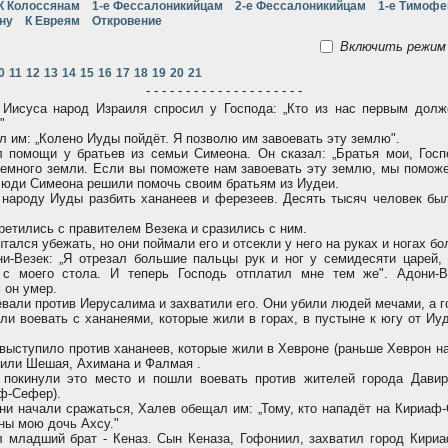
К Колоссянам
1-е Фессалоникийцам
2-е Фессалоникийцам
1-е Тимоф
ну
К Евреям
Откровение
Включить режим 
0
11
12
13
14
15
16
17
18
19
20
21
- - - - - - - - - - - - - - - - - - - -
Иисуса народ Израиля спросил у Господа: „Кто из нас первым долж
"
л им: „Колено Иуды пойдёт. Я позволю им завоевать эту землю".
 помощи у братьев из семьи Симеона. Он сказал: „Братья мои, Гос
немного земли. Если вы поможете нам завоевать эту землю, мы поможе
люди Симеона решили помочь своим братьям из Иудеи.
народу Иуды разбить хананеев и ферезеев. Десять тысяч человек был
ретились с правителем Везека и сразились с ним.
тался убежать, но они поймали его и отсекли у него на руках и ногах б
-Везек: „Я отрезал большие пальцы рук и ног у семидесяти царей, 
 с моего стола. И теперь Господь отплатил мне тем же". Адони-В
 он умер.
али против Иерусалима и захватили его. Они убили людей мечами, а г
и воевать с хананеями, которые жили в горах, в пустыне к югу от Иу
ыступило против хананеев, которые жили в Хевроне (раньше Хеврон н
били Шешая, Ахимана и Фалмая .
покинули это место и пошли воевать против жителей города Давир
ф-Сефер).
они начали сражаться, Халев обещал им: „Тому, кто нападёт на Кириаф
ёны мою дочь Ахсу."
младший брат - Кеназ. Сын Кеназа, Гофониил, захватил город Кириа