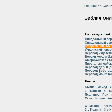
<<
Главная
Библи
Библия Онл
Переводы Биб
Синодальный пе
Синодальный с л
Современный пер
Украинский перев
Перевод издатель
Версия короля Иа
Американская ст
Простая английск
Перевод Дерби (а
Перевод Вебстера
Перевод Йонга (а
Книги
Бытие
Исход
Л
3-я Царств
4-я Ц
Псалтирь
Притч
Осия
Иоиль
Ам
От Матфея
От М
2-е Иоанна
3-е 