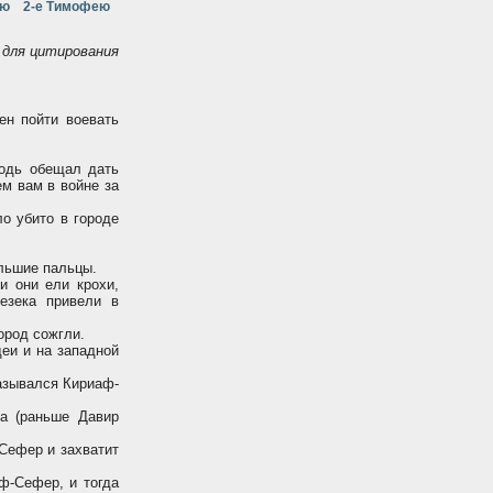
ею
2-е Тимофею
для цитирования
ен пойти воевать
подь обещал дать
м вам в войне за
о убито в городе
ольшие пальцы.
и они ели крохи,
езека привели в
ород сожгли.
деи и на западной
азывался Кириаф-
а (раньше Давир
-Сефер и захватит
ф-Сефер, и тогда