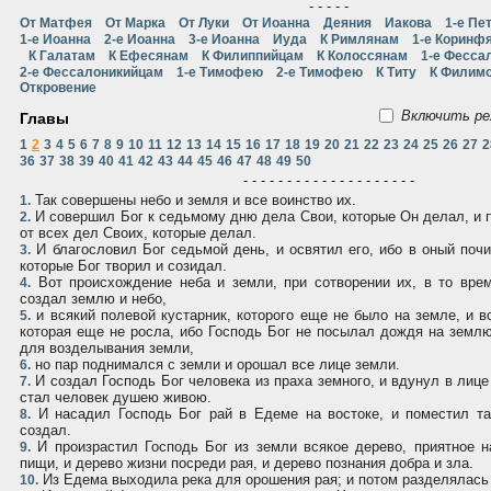
- - - - -
От Матфея
От Марка
От Луки
От Иоанна
Деяния
Иакова
1-е Пе
1-е Иоанна
2-е Иоанна
3-е Иоанна
Иуда
К Римлянам
1-е Коринф
К Галатам
К Ефесянам
К Филиппийцам
К Колоссянам
1-е Фесса
2-е Фессалоникийцам
1-е Тимофею
2-е Тимофею
К Титу
К Филим
Откровение
Включить ре
Главы
1
2
3
4
5
6
7
8
9
10
11
12
13
14
15
16
17
18
19
20
21
22
23
24
25
26
27
2
36
37
38
39
40
41
42
43
44
45
46
47
48
49
50
- - - - - - - - - - - - - - - - - - - -
Так совершены небо и земля и все воинство их.
1.
И совершил Бог к седьмому дню дела Свои, которые Он делал, и 
2.
от всех дел Своих, которые делал.
И благословил Бог седьмой день, и освятил его, ибо в оный почи
3.
которые Бог творил и созидал.
Вот происхождение неба и земли, при сотворении их, в то врем
4.
создал землю и небо,
и всякий полевой кустарник, которого еще не было на земле, и в
5.
которая еще не росла, ибо Господь Бог не посылал дождя на землю
для возделывания земли,
но пар поднимался с земли и орошал все лице земли.
6.
И создал Господь Бог человека из праха земного, и вдунул в лице
7.
стал человек душею живою.
И насадил Господь Бог рай в Едеме на востоке, и поместил та
8.
создал.
И произрастил Господь Бог из земли всякое дерево, приятное 
9.
пищи, и дерево жизни посреди рая, и дерево познания добра и зла.
Из Едема выходила река для орошения рая; и потом разделялась 
10.