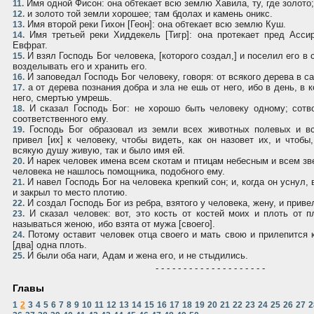
Имя одной Фисон: она обтекает всю землю Хавила, ту, где золото;
11.
и золото той земли хорошее; там бдолах и камень оникс.
12.
Имя второй реки Гихон [Геон]: она обтекает всю землю Куш.
13.
Имя третьей реки Хиддекель [Тигр]: она протекает пред Асси
14.
Евфрат.
И взял Господь Бог человека, [которого создал,] и поселил его в
15.
возделывать его и хранить его.
И заповедал Господь Бог человеку, говоря: от всякого дерева в с
16.
а от дерева познания добра и зла не ешь от него, ибо в день, в 
17.
него, смертью умрешь.
И сказал Господь Бог: не хорошо быть человеку одному; сотв
18.
соответственного ему.
Господь Бог образовал из земли всех животных полевых и вс
19.
привел [их] к человеку, чтобы видеть, как он назовет их, и чтобы
всякую душу живую, так и было имя ей.
И нарек человек имена всем скотам и птицам небесным и всем зв
20.
человека не нашлось помощника, подобного ему.
И навел Господь Бог на человека крепкий сон; и, когда он уснул, 
21.
и закрыл то место плотию.
И создал Господь Бог из ребра, взятого у человека, жену, и привел
22.
И сказал человек: вот, это кость от костей моих и плоть от п
23.
называться женою, ибо взята от мужа [своего].
Потому оставит человек отца своего и мать свою и прилепится к
24.
[два] одна плоть.
И были оба наги, Адам и жена его, и не стыдились.
25.
- - - - - - - - - - - - - - - - - - - -
Главы
1
2
3
4
5
6
7
8
9
10
11
12
13
14
15
16
17
18
19
20
21
22
23
24
25
26
27
2