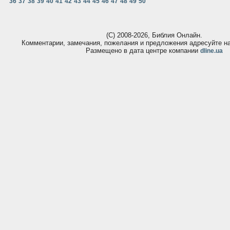
36
37
38
39
40
41
42
43
44
45
46
47
48
49
50
(С) 2008-2026, Библия Онлайн.
Комментарии, замечания, пожелания и предложения адресуйте 
Размещено в дата центре компании
dline.ua