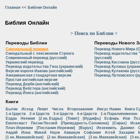
<<
Главная
Библия Онлайн
Библия Онлайн
> Поиск по Библии <
Переводы Библии
Переводы Нового З
Синодальный перевод
Перевод Нового Мира (
Синодальный с лексиконом Стронга
Перевод издательства 
Современный перевод (русский)
(русский)
Украинский перевод
Перевод Кассиана (русс
Перевод издательства Гиза (украинский)
Перевод Кулиша (украи
Версия короля Иакова (английский)
Перевод Кулакова (русс
Американская стандартная версия
Перевод Лутковского (р
Простая английская версия
Перевод Дерби (английский)
Перевод Вебстера (английский)
Перевод Йонга (английский)
Книги
Бытие
Исход
Левит
Числа
Второзаконие
Иисус Навин
Книга С
1-я Царств
2-я Царств
3-я Царств
4-я Царств
1-я Паралипоменон
Ездра
Неемия
[2 кн. Ездры]
[Товит]
[Иудифь]
Есфирь
Иов
Пс
Екклесиаст
Песни Песней
[Премудрость Соломона]
[Сирах]
Исаи
Плач Иеремии
[Послание Иеремии]
[Варух]
Иезекииль
Даниил
Авдий
Иона
Михей
Наум
Аввакум
Софония
Аггей
Захария
[1 кн. Маккавейская]
[2 кн. Маккавейская]
[3 кн. Маккавейская]
[3 кн