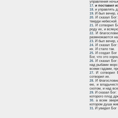
управления ночью
и поставил и
17.
и управлять дн
18.
И был вечер, 
19.
И сказал Бог:
20.
тверди небесной. 
И сотворил Б
21.
роду их, и всяку
И благословил
22.
размножаются на
И был вечер, 
23.
И сказал Бог:
24.
их. И стало так.
И создал Бог 
25.
Бог, что это хоро
И сказал Бог:
26.
над рыбами морск
всеми гадами, п
И сотворил Б
27.
сотворил их.
И благословил
28.
ею, и владычест
скотом, и над в
И сказал Бог: 
29.
которого плод др
а всем зверя
30.
котором душа жив
И увидел Бог в
31.