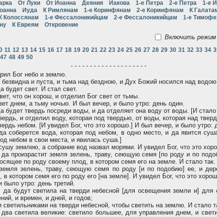
арка
От Луки
От Иоанна
Деяния
Иакова
1-е Петра
2-е Петра
1-е 
Иоанна
Иуда
К Римлянам
1-е Коринфянам
2-е Коринфянам
К Галата
К Колоссянам
1-е Фессалоникийцам
2-е Фессалоникийцам
1-е Тимоф
ну
К Евреям
Откровение
Включить режим 
0
11
12
13
14
15
16
17
18
19
20
21
22
23
24
25
26
27
28
29
30
31
32
33
34
3
47
48
49
50
- - - - - - - - - - - - - - - - - - - -
рил Бог небо и землю.
безвидна и пуста, и тьма над бездною, и Дух Божий носился над водою
а будет свет. И стал свет.
ет, что он хорош, и отделил Бог свет от тьмы.
ет днем, а тьму ночью. И был вечер, и было утро: день один.
а будет твердь посреди воды, и да отделяет она воду от воды. [И стало 
ердь, и отделил воду, которая под твердью, от воды, которая над тверд
ердь небом. [И увидел Бог, что это хорошо.] И был вечер, и было утро: 
да соберется вода, которая под небом, в одно место, и да явится суша
од небом в свои места, и явилась суша.]
сушу землею, а собрание вод назвал морями. И увидел Бог, что это хор
 да произрастит земля зелень, траву, сеющую семя [по роду и по подо
осящее по роду своему плод, в котором семя его на земле. И стало так.
емля зелень, траву, сеющую семя по роду [и по подобию] ее, и дере
 в котором семя его по роду его [на земле]. И увидел Бог, что это хорош
 было утро: день третий.
 да будут светила на тверди небесной [для освещения земли и] для 
ний, и времен, и дней, и годов;
и светильниками на тверди небесной, чтобы светить на землю. И стало т
два светила великие: светило большее, для управления днем, и свет