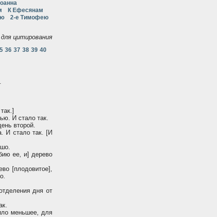
Иоанна
м
К Ефесянам
ею
2-е Тимофею
для цитирования
5
36
37
38
39
40
.
так.]
ью. И стало так.
день второй.
. И стало так. [И
ошо.
бию ее, и] дерево
во [плодовитое],
о.
отделения дня от
ак.
ило меньшее, для