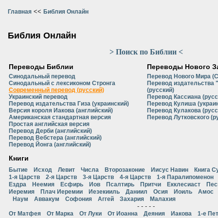
<<
Главная
Библия Онлайн
Библия Онлайн
> Поиск по Библии <
Переводы Библии
Переводы Нового З
Синодальный перевод
Перевод Нового Мира (
Синодальный с лексиконом Стронга
Перевод издательства 
Современный перевод (русский)
(русский)
Украинский перевод
Перевод Кассиана (русс
Перевод издательства Гиза (украинский)
Перевод Кулиша (украи
Версия короля Иакова (английский)
Перевод Кулакова (русс
Американская стандартная версия
Перевод Лутковского (р
Простая английская версия
Перевод Дерби (английский)
Перевод Вебстера (английский)
Перевод Йонга (английский)
Книги
Бытие
Исход
Левит
Числа
Второзаконие
Иисус Навин
Книга С
1-я Царств
2-я Царств
3-я Царств
4-я Царств
1-я Паралипоменон
Ездра
Неемия
Есфирь
Иов
Псалтирь
Притчи
Екклесиаст
Пес
Иеремия
Плач Иеремии
Иезекииль
Даниил
Осия
Иоиль
Амос
Наум
Аввакум
Софония
Аггей
Захария
Малахия
- - - - -
От Матфея
От Марка
От Луки
От Иоанна
Деяния
Иакова
1-е Пе