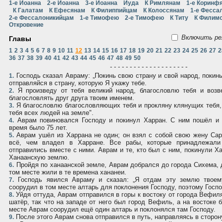
1-е Иоанна
2-е Иоанна
3-е Иоанна
Иуда
К Римлянам
1-е Коринф
К Галатам
К Ефесянам
К Филиппийцам
К Колоссянам
1-е Фесса
2-е Фессалоникийцам
1-е Тимофею
2-е Тимофею
К Титу
К Филим
Откровение
Включить ре
Главы
1
2
3
4
5
6
7
8
9
10
11
12
13
14
15
16
17
18
19
20
21
22
23
24
25
26
27
2
36
37
38
39
40
41
42
43
44
45
46
47
48
49
50
- - - - - - - - - - - - - - - - - - - -
Господь сказал Авраму: „Покинь свою страну и свой народ, покин
1.
отправляйся в страну, которую Я укажу тебе.
Я произведу от тебя великий народ, благословлю тебя и возв
2.
благословлять друг друга твоим именем.
Я благословлю благословляющих тебя и прокляну клянущих тебя,
3.
тебя всех людей на земле".
Аврам повиновался Господу и покинул Харран. С ним пошёл и 
4.
время было 75 лет.
Аврам ушёл из Харрана не один; он взял с собой свою жену Сар
5.
всё, чем владел в Харране. Все рабы, которые принадлежали
отправились вместе с ними. Аврам и те, кто был с ним, покинули Х
Ханаанскую землю.
Пройдя по ханаанской земле, Аврам добрался до города Сихема, 
6.
том месте жили в те времена хананеи.
Господь явился Авраму и сказал: „Я отдам эту землю твоем
7.
соорудил в том месте алтарь для поклонения Господу, поэтому Госп
Уйдя оттуда, Аврам отправился в горы к востоку от города Вефил
8.
шатёр, так что на западе от него был город Вефиль, а на востоке 
месте Аврам соорудил ещё один алтарь и поклонялся там Господу.
После этого Аврам снова отправился в путь, направляясь в сторон
9.