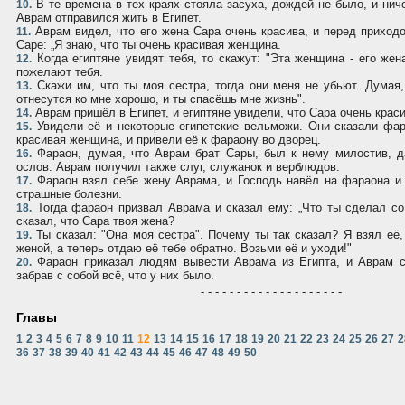
В те времена в тех краях стояла засуха, дождей не было, и нич
10.
Аврам отправился жить в Египет.
Аврам видел, что его жена Сара очень красива, и перед приходо
11.
Саре: „Я знаю, что ты очень красивая женщина.
Когда египтяне увидят тебя, то скажут: "Эта женщина - его жен
12.
пожелают тебя.
Скажи им, что ты моя сестра, тогда они меня не убьют. Думая, 
13.
отнесутся ко мне хорошо, и ты спасёшь мне жизнь".
Аврам пришёл в Египет, и египтяне увидели, что Сара очень краси
14.
Увидели её и некоторые египетские вельможи. Они сказали фар
15.
красивая женщина, и привели её к фараону во дворец.
Фараон, думая, что Аврам брат Сары, был к нему милостив, д
16.
ослов. Аврам получил также слуг, служанок и верблюдов.
Фараон взял себе жену Аврама, и Господь навёл на фараона и
17.
страшные болезни.
Тогда фараон призвал Аврама и сказал ему: „Что ты сделал с
18.
сказал, что Сара твоя жена?
Ты сказал: "Она моя сестра". Почему ты так сказал? Я взял её,
19.
женой, а теперь отдаю её тебе обратно. Возьми её и уходи!"
Фараон приказал людям вывести Аврама из Египта, и Аврам с
20.
забрав с собой всё, что у них было.
- - - - - - - - - - - - - - - - - - - -
Главы
1
2
3
4
5
6
7
8
9
10
11
12
13
14
15
16
17
18
19
20
21
22
23
24
25
26
27
2
36
37
38
39
40
41
42
43
44
45
46
47
48
49
50