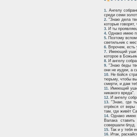
Ангелу собрани
1.
среди семи золот
"Знаю дела тво
2.
которые говорят,
И ты проявляешь
3.
Однако имею пр
4.
Поэтому вспомни
5.
светильник с мес
Впрочем, есть 
6.
Имеющий уши п
7.
которое в Божьем
И ангелу собра
8.
"Знаю беды твои
9.
они не иудеи, а с
Не бойся стра
10.
тюрьму, чтобы вы
смерти, и дам те
Имеющий уши п
11.
никакого вреда".
И ангелу собр
12.
"Знаю, где т
13.
отрёкся от веры 
там, где живёт С
Однако имею к
14.
Валака ставить
совершали блуд.
Так и у тебя 
15.
Итак, раскайся
16.