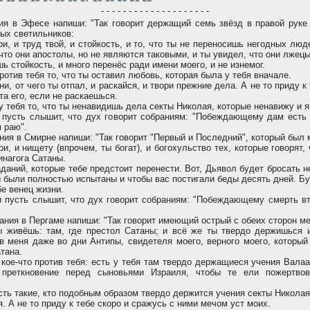
- - - - - - - - - - - - - - - - - - - -
я в Эфесе напиши: "Так говорит держащий семь звёзд в правой руке
ых светильников:
и, и труд твой, и стойкость, и то, что ты не переносишь негодных люд
 что они апостолы, но не являются таковыми, и ты увидел, что они лжецы
 стойкость, и много перенёс ради имени моего, и не изнемог.
отив тебя то, что ты оставил любовь, которая была у тебя вначале.
, от чего ты отпал, и раскайся, и твори прежние дела. А не то приду к 
та его, если не раскаешься.
у тебя то, что ты ненавидишь дела секты Николая, которые ненавижу и я
усть слышит, что дух говорит собраниям: "Побеждающему дам есть 
 раю".
ния в Смирне напиши: "Так говорит "Первый и Последний", который был 
, и нищету (впрочем, ты богат), и богохульство тех, которые говорят, 
инагога Сатаны.
даний, которые тебе предстоит перенести. Вот, Дьявол будет бросать н
 были полностью испытаны и чтобы вас постигали беды десять дней. Б
бе венец жизни.
усть слышит, что дух говорит собраниям: "Побеждающему смерть вт
ания в Пергаме напиши: "Так говорит имеющий острый с обеих сторон ме
ы живёшь: там, где престол Сатаны; и всё же ты твердо держишься 
в меня даже во дни Антипы, свидетеля моего, верного моего, который
атана.
ое-что против тебя: есть у тебя там твердо держащиеся учения Валаа
 преткновение перед сыновьями Израиля, чтобы те ели пожертво
есть такие, кто подобным образом твердо держится учения секты Николая
. А не то приду к тебе скоро и сражусь с ними мечом уст моих.