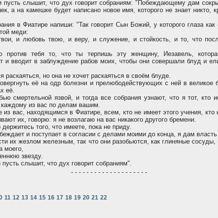
пусть слышит, что дух говорит собраниям: "Побеждающему дам сокр
к, а на камешке будет написано новое имя, которого не знает никто, кр
ания в Фиатире напиши: "Так говорит Сын Божий, у которого глаза как
той меди:
ои, и любовь твою, и веру, и служение, и стойкость, и то, что пос
против тебя то, что ты терпишь эту женщину, Иезавель, котора
ит и вводит в заблуждение рабов моих, чтобы они совершали блуд и ел
 раскаяться, но она не хочет раскаяться в своём блуде.
повергнуть её на одр болезни и прелюбодействующих с ней в великое 
х её.
ью смертельной язвой, и тогда все собрания узнают, что я тот, кто 
 каждому из вас по делам вашим.
из вас, находящимся в Фиатире, всем, кто не имеет этого учения, кто 
ывают их, говорю: я не возлагаю на вас никакого другого бремени.
держитесь того, что имеете, пока не приду.
обеждает и поступает в согласии с делами моими до конца, я дам власть
сти их жезлом железным, так что они разобьются, как глиняные сосуды, 
а моего,
еннюю звезду.
усть слышит, что дух говорит собраниям".
- - - - - - - - - - - - - - - - - - - -
0
11
12
13
14
15
16
17
18
19
20
21
22