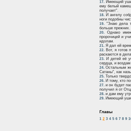
Имеющий уши 
17.
ему белый камеше
получает".
И ангелу собр
18.
ноги подобны чис
"Знаю дела тв
19.
больше прежних.
Однако имею 
20.
пророчицей и уч
идолам.
Я дал ей время
21.
Вот, я готов 
22.
раскаются в дела
И детей её уб
23.
сердца, и воздам
Остальным же 
24.
Сатаны", как наз
Только твердо 
25.
И тому, кто п
26.
и он будет па
27.
получил я от Отц
и дам ему утр
28.
Имеющий уши п
29.
Главы
1
2
3
4
5
6
7
8
9
1