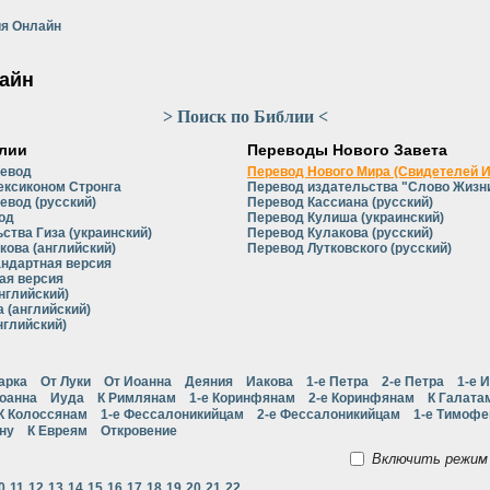
я Онлайн
айн
> Поиск по Библии <
лии
Переводы Нового Завета
ревод
Перевод Нового Мира (Свидетелей 
ексиконом Стронга
Перевод издательства "Слово Жизни
евод (русский)
Перевод Кассиана (русский)
од
Перевод Кулиша (украинский)
ства Гиза (украинский)
Перевод Кулакова (русский)
кова (английский)
Перевод Лутковского (русский)
андартная версия
ая версия
нглийский)
 (английский)
нглийский)
арка
От Луки
От Иоанна
Деяния
Иакова
1-е Петра
2-е Петра
1-е 
Иоанна
Иуда
К Римлянам
1-е Коринфянам
2-е Коринфянам
К Галата
К Колоссянам
1-е Фессалоникийцам
2-е Фессалоникийцам
1-е Тимоф
ну
К Евреям
Откровение
Включить режим 
0
11
12
13
14
15
16
17
18
19
20
21
22