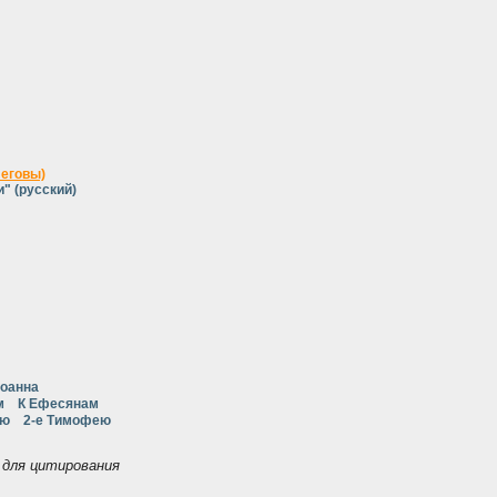
Иеговы)
" (русский)
Иоанна
м
К Ефесянам
ею
2-е Тимофею
для цитирования