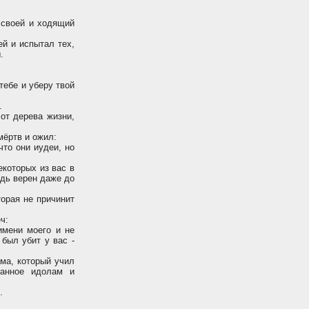
 своей и ходящий
ей и испытал тех,
.
тебе и уберу твой
.
от дерева жизни,
мёртв и ожил:
что они иудеи, но
екоторых из вас в
удь верен даже до
орая не причинит
ч:
имени моего и не
 был убит у вас -
ма, который учил
ванное идолам и
.