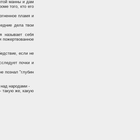
ытой манны и дам
оме того, кто его
 огненное пламя и
ледние дела твои
я называет себя
и пожертвованное
бедствие, если не
исследует почки и
не познал "глубин
 над народами -
- такую же, какую