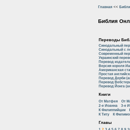
<<
Главная
Библи
Библия Онл
Переводы Биб
Синодальный пе
Синодальный с л
Современный пер
Украинский перев
Перевод издатель
Версия короля Иа
Американская ст
Простая английск
Перевод Дерби (а
Перевод Вебстера
Перевод Йонга (а
Книги
От Матфея
От М
2-е Иоанна
3-е 
К Филиппийцам
К Титу
К Филимо
Главы
1
2
3
4
5
6
7
8
9
1